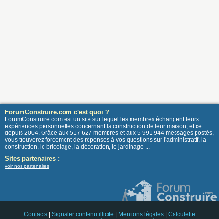
ForumConstruire.com c'est quoi ?
ForumConstruire.com est un site sur lequel les membres échangent leurs
expériences personnelles concernant la construction de leur maison, et ce
depuis 2004. Grâce aux 517 627 membres et aux 5 991 944 messages postés,
vous trouverez forcement des réponses à vos questions sur l'administratif, la
construction, le bricolage, la décoration, le jardinage ...
Sites partenaires :
voir nos partenaires
Contacts
|
Signaler contenu illicite
|
Mentions légales
|
Calculette