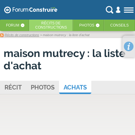
RÉCITS
DE
FORUM
PHOTOS
CONSEILS
‹
‹
CONSTRUCTIONS
Récits de constructions
> maison mutrecy : la liste d'achat
maison mutrecy : la liste
d'achat
RÉCIT
PHOTOS
ACHATS