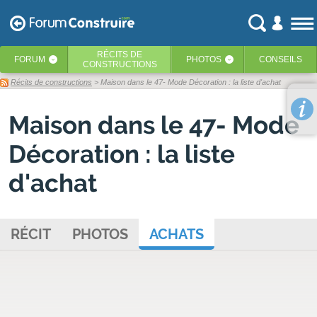
RÉCITS
DE
FORUM
PHOTOS
CONSEILS
‹
‹
CONSTRUCTIONS
Récits de constructions
> Maison dans le 47- Mode Décoration : la liste d'achat
Maison dans le 47- Mode
Décoration : la liste
d'achat
RÉCIT
PHOTOS
ACHATS