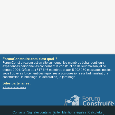
ForumConstruire.com c'est quoi ?
ForumConstruire.com est un site sur lequel les membres échangent leurs
expériences personnelles concernant la construction de leur maison, et ce
depuis 2004. Grâce aux 517 646 membres et aux 5 992 150 messages postés,
vous trouverez forcement des réponses à vos questions sur l'administratif, la
construction, le bricolage, la décoration, le jardinage ...
Sites partenaires :
voir nos partenaires
Contacts
|
Signaler contenu illicite
|
Mentions légales
|
Calculette