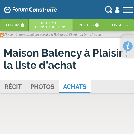
RÉCITS
DE
FORUM
PHOTOS
CONSEILS
‹
‹
CONSTRUCTIONS
Récits de constructions
> Maison Balency à Plaisir : la liste d'achat
Maison Balency à Plaisir :
la liste d'achat
RÉCIT
PHOTOS
ACHATS