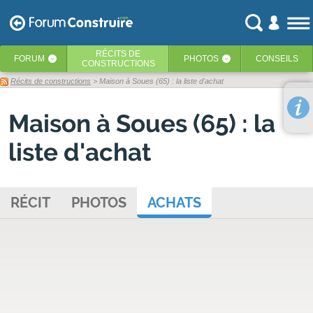
RÉCITS
DE
FORUM
PHOTOS
CONSEILS
‹
‹
CONSTRUCTIONS
Récits de constructions
> Maison à Soues (65) : la liste d'achat
Maison à Soues (65) : la
liste d'achat
RÉCIT
PHOTOS
ACHATS