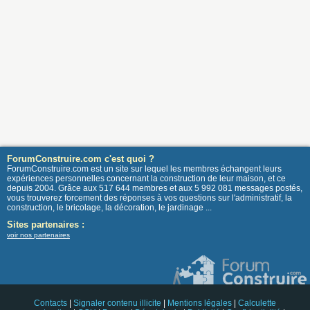
ForumConstruire.com c'est quoi ?
ForumConstruire.com est un site sur lequel les membres échangent leurs
expériences personnelles concernant la construction de leur maison, et ce
depuis 2004. Grâce aux 517 644 membres et aux 5 992 081 messages postés,
vous trouverez forcement des réponses à vos questions sur l'administratif, la
construction, le bricolage, la décoration, le jardinage ...
Sites partenaires :
voir nos partenaires
Contacts
|
Signaler contenu illicite
|
Mentions légales
|
Calculette