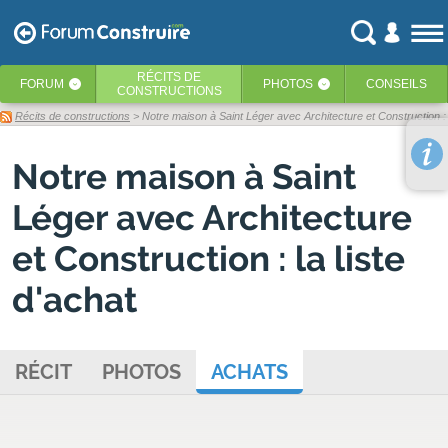
RÉCITS
DE
FORUM
PHOTOS
CONSEILS
‹
‹
CONSTRUCTIONS
Récits de constructions
> Notre maison à Saint Léger avec Architecture et Construction : l
Notre maison à Saint
Léger avec Architecture
et Construction : la liste
d'achat
RÉCIT
PHOTOS
ACHATS