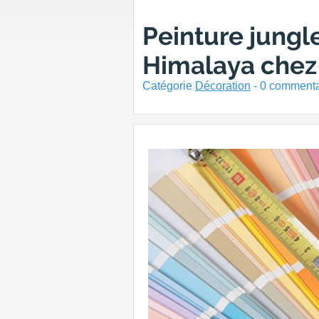
Peinture jung
Himalaya chez
Catégorie
Décoration
-
0
commentai