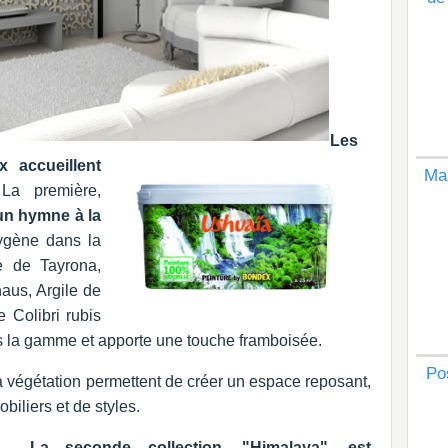
Les
 accueillent
Mai
a première,
un hymne à la
xygène dans la
e de Tayrona,
aus, Argile de
 Colibri rubis
s la gamme et apporte une touche framboisée.
Po
a végétation permettent de créer un espace reposant,
iliers et de styles.
La seconde collection, "Himalaya", est