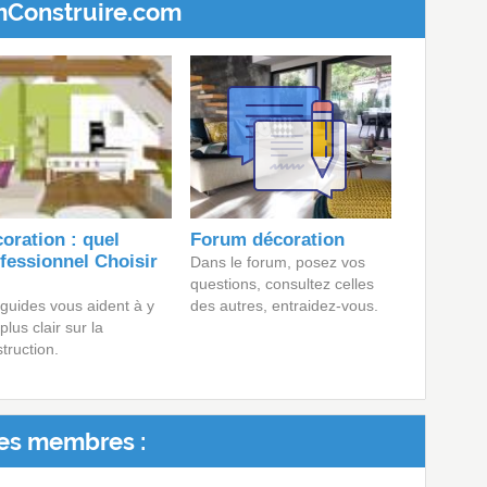
mConstruire.com
oration : quel
Forum décoration
fessionnel Choisir
Dans le forum, posez vos
questions, consultez celles
guides vous aident à y
des autres, entraidez-vous.
 plus clair sur la
truction.
es membres :