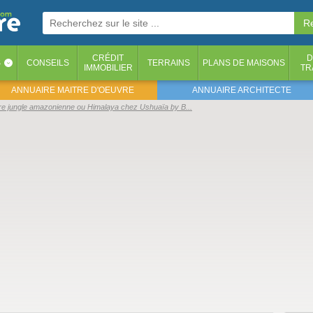
CRÉDIT
D
S
CONSEILS
TERRAINS
PLANS DE MAISONS
‹
IMMOBILIER
TR
ANNUAIRE MAITRE D'OEUVRE
ANNUAIRE ARCHITECTE
re jungle amazonienne ou Himalaya chez Ushuaïa by B...