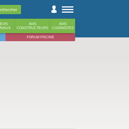
EVIS
AVIS
AVIS
AVAUX
CONSTRUCTEURS
CUISINISTES
FORUM PISCINE