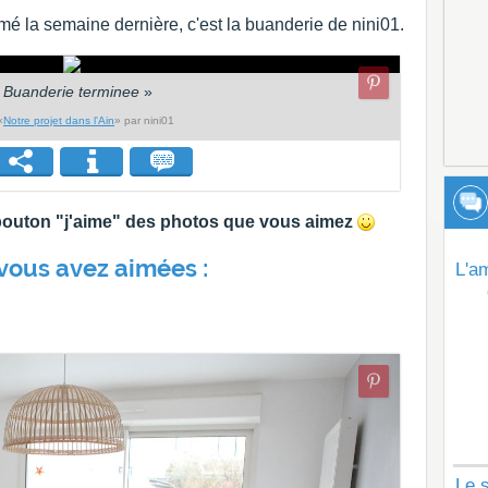
mé la semaine dernière, c'est la buanderie de nini01.
«
Buanderie terminee
»
«
Notre projet dans l'Ain
» par nini01
e bouton "j'aime" des photos que vous aimez
vous avez aimées :
L'a
Le s