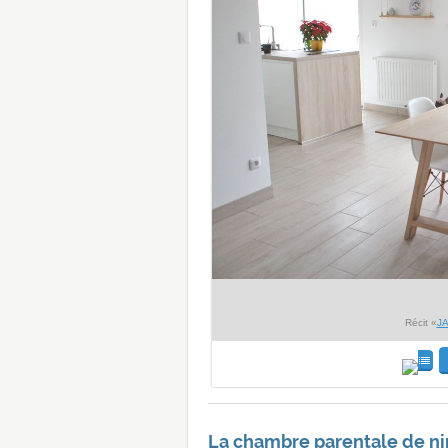
Récit «
JA
La chambre parentale de nin