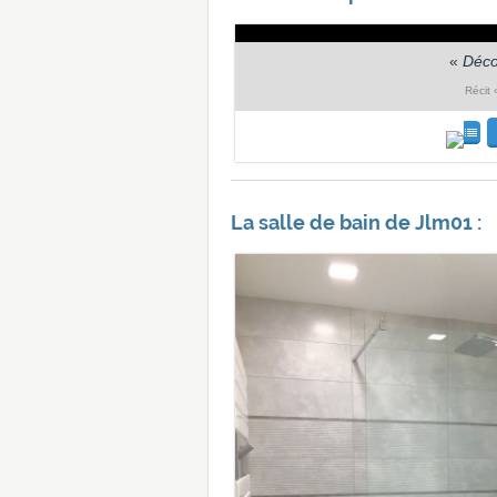
«
Déco
Récit 
La salle de bain de Jlm01 :