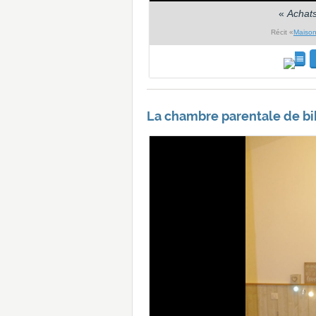
«
Achat
Récit «
Maison
La chambre parentale de bi