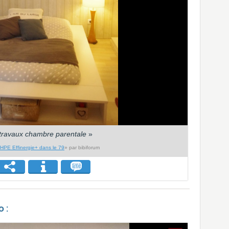
 travaux chambre parentale
»
PE Effinergie+ dans le 79
» par bibiforum
 :