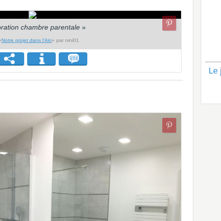
ration chambre parentale
»
«
Notre projet dans l'Ain
» par nini01
Le 