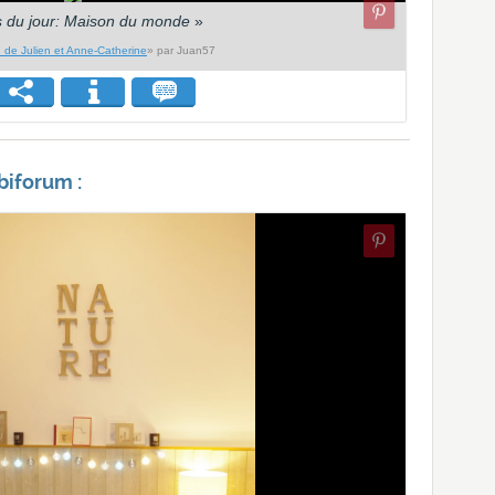
s du jour: Maison du monde
»
 de Julien et Anne-Catherine
» par Juan57
biforum :