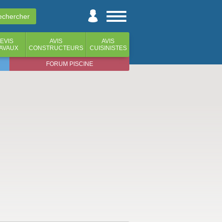
EVIS
AVIS
AVIS
AVAUX
CONSTRUCTEURS
CUISINISTES
FORUM PISCINE