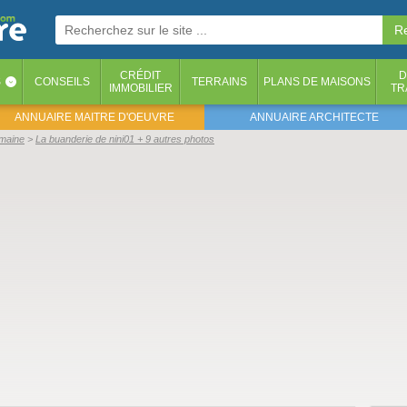
CRÉDIT
D
S
CONSEILS
TERRAINS
PLANS DE MAISONS
‹
IMMOBILIER
TR
ANNUAIRE MAITRE D'OEUVRE
ANNUAIRE ARCHITECTE
emaine
La buanderie de nini01 + 9 autres photos