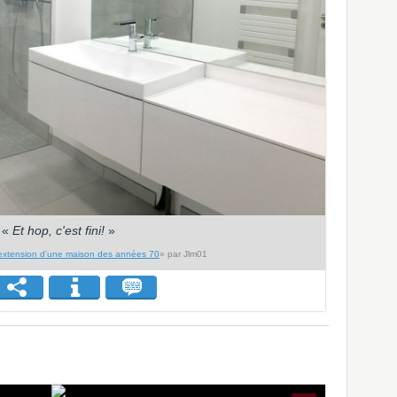
«
Et hop, c'est fini!
»
extension d'une maison des années 70
» par Jlm01