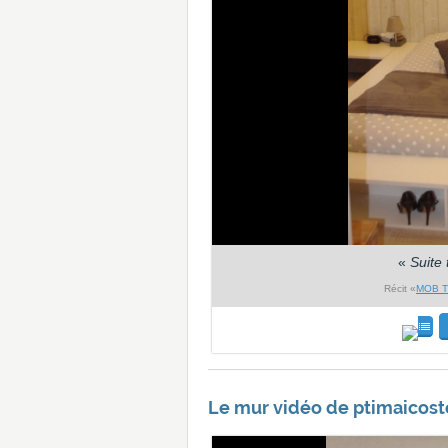
«
Suite
Récit «
MOB TH
Le mur vidéo de ptimaicosto