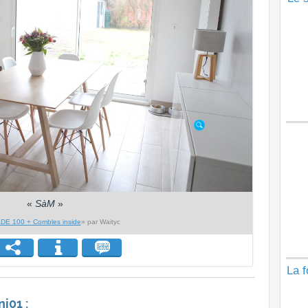
«
SàM
»
DE 100 + Combles inside
» par Waityc
La f
i01 :