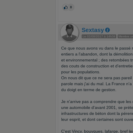
0
Sextasy
Le 02/08/2017 à 14h34
Membre ut
Ce que nous avons vu dans le passé ré
entiers a l'abandon, dont la démolitio
et environnemental ; des retombées trè
des couts de construction et d'entreti
pour les populations.
On nous dit que ce ne sera pas pareil a
parole mais j'ai du mal. La France n'a
du doigt en terme de gestion.
Je n'arrive pas a comprendre que les 
une automobile d'avant 2001, se préte
infrastructures de béton dont la péren
leur esprit, et dont certaines sont ouv
C'est Vincy, bouygues, lafarge, bref l