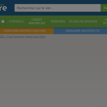
CRÉDIT
D
S
CONSEILS
TERRAINS
PLANS DE MAISONS
‹
IMMOBILIER
TR
ANNUAIRE MAITRE D'OEUVRE
ANNUAIRE ARCHITECTE
024 : C'est (presque) gagné pour Paris