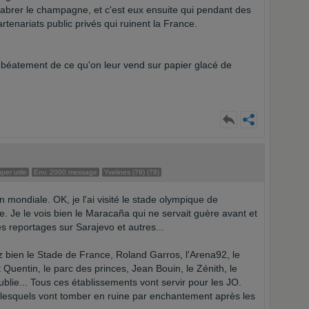
abrer le champagne, et c'est eux ensuite qui pendant des
rtenariats public privés qui ruinent la France.
re béatement de ce qu'on leur vend sur papier glacé de
er utile
Env. 2000 message
Yvelines (78) (78)
on mondiale. OK, je l'ai visité le stade olympique de
. Je le vois bien le Maracaña qui ne servait guère avant et
es reportages sur Sarajevo et autres...
 bien le Stade de France, Roland Garros, l'Arena92, le
uentin, le parc des princes, Jean Bouin, le Zénith, le
oublie... Tous ces établissements vont servir pour les JO.
t lesquels vont tomber en ruine par enchantement après les