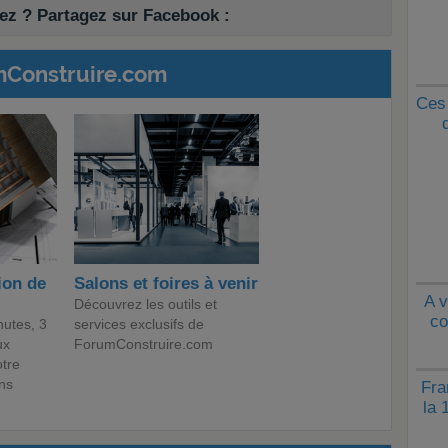
z ? Partagez sur Facebook :
mConstruire.com
Ces 
ion de
Salons et foires à venir
A v
Découvrez les outils et
co
utes, 3
services exclusifs de
ux
ForumConstruire.com
otre
ans
Fra
la 