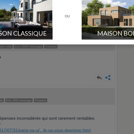
 des transports en commun en région parisienne, ça me va
ou
SON CLASSIQUE
MAISON BO
er utile
Env. 2000 message
Yvelines
ile
Env. 300 message
Finistere
épenses inconsidérés qui sont rarement rentables.
!
2017/07/31/paris-va-o
[...]
e-va-vous-deprimer.html