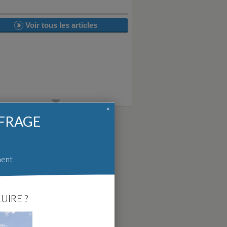
Voir tous les articles
×
FFRAGE
ment
UIRE ?