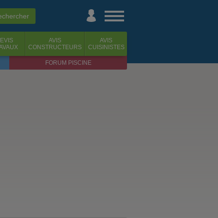
EVIS
AVIS
AVIS
AVAUX
CONSTRUCTEURS
CUISINISTES
FORUM PISCINE