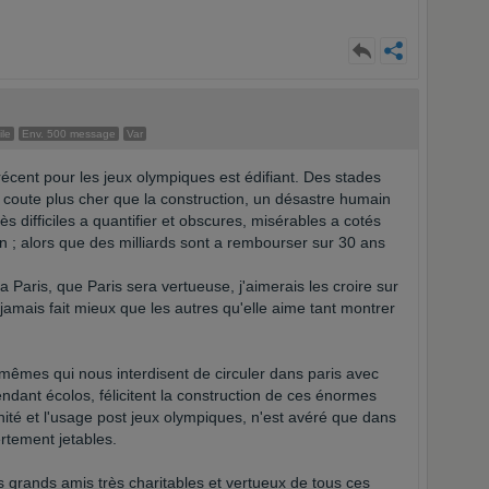
ile
Env. 500 message
Var
cent pour les jeux olympiques est édifiant. Des stades
n coute plus cher que la construction, un désastre humain
s difficiles a quantifier et obscures, misérables a cotés
en ; alors que des milliards sont a rembourser sur 30 ans
 Paris, que Paris sera vertueuse, j'aimerais les croire sur
 jamais fait mieux que les autres qu'elle aime tant montrer
mêmes qui nous interdisent de circuler dans paris avec
ndant écolos, félicitent la construction de ces énormes
nité et l'usage post jeux olympiques, n'est avéré que dans
ertement jetables.
es grands amis très charitables et vertueux de tous ces