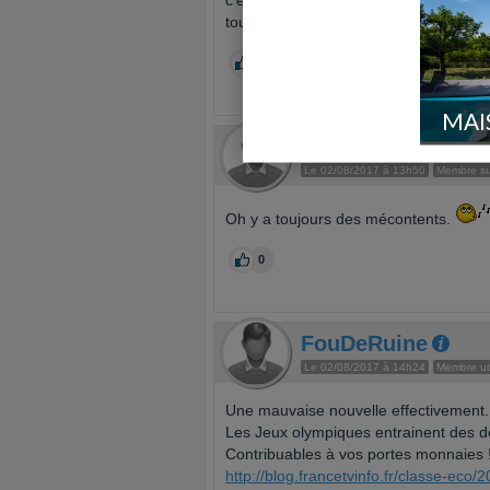
c'est pour améliorer l'infrastructure
tout à fait.
0
MAI
fontenay78
Le 02/08/2017 à 13h50
Membre sup
Oh y a toujours des mécontents.
0
FouDeRuine
Le 02/08/2017 à 14h24
Membre ut
Une mauvaise nouvelle effectivement.
Les Jeux olympiques entrainent des d
Contribuables à vos portes monnaies 
http://blog.francetvinfo.fr/classe-eco/