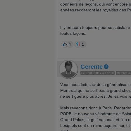
donneurs de leçons, qui vont encore s
années récolteront les royalties des Pa
Il y en aura toujours pour se satisfai
toutes façons.
4
1
Gerente
Le 02/08/2017 à 15h10
Membre sup
Vous nous faites ici de la généralisati
Montréal qui ne sert pas à grand chose
ne sert guère plus après. Je les vois l
Mais revenons donc à Paris. Regardez
POPB, le nouveau vélodrome de Saint Q
Grand Palais, le golf national, et j'en 
Lesquels sont en ruine aujourd'hui, e