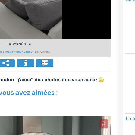
«
Verrière
»
Une maison pour Lenny
» par Caro58
e bouton "j'aime" des photos que vous aimez
vous avez aimées :
La f