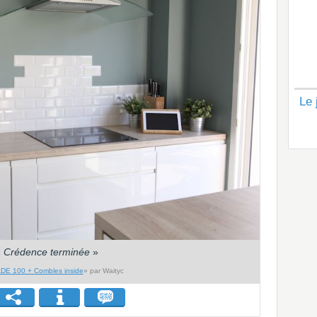
Le 
«
Crédence terminée
»
DE 100 + Combles inside
» par Waityc