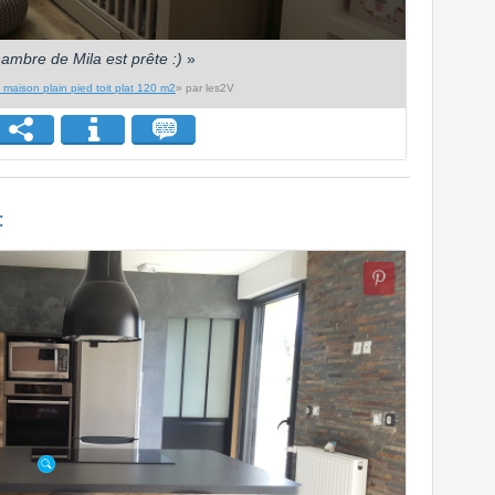
ambre de Mila est prête :)
»
 maison plain pied toit plat 120 m2
» par les2V
: