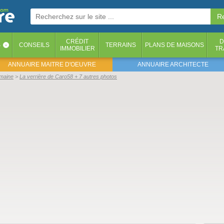
CRÉDIT
D
S
CONSEILS
TERRAINS
PLANS DE MAISONS
‹
IMMOBILIER
TR
ANNUAIRE MAITRE D'OEUVRE
ANNUAIRE ARCHITECTE
emaine
La verrière de Caro58 + 7 autres photos