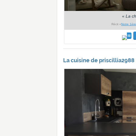
«
La ch
Récit «
Notre 1ère
La cuisine de priscillia2988 