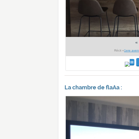
«
Récit «
1ere aven
La chambre de flaAa :