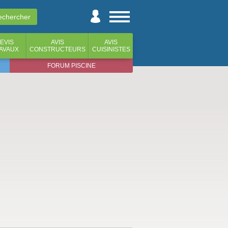
EVIS
AVIS
AVIS
AVAUX
CONSTRUCTEURS
CUISINISTES
FORUM PISCINE