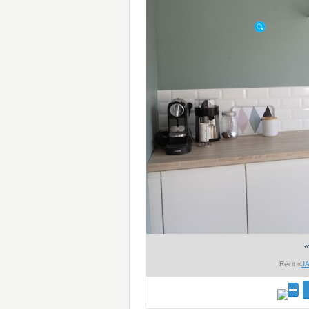
Récit «
JA