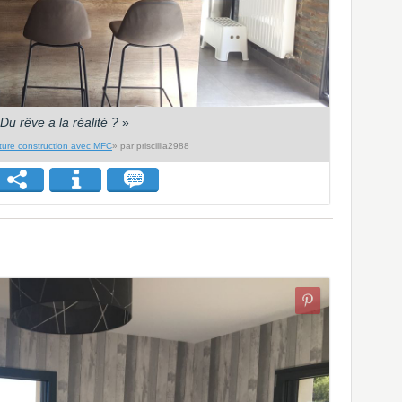
Du rêve a la réalité ?
»
ture construction avec MFC
» par priscillia2988