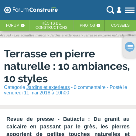
RÉCITS
DE
FORUM
PHOTOS
CONSEILS
‹
‹
CONSTRUCTIONS
Accueil
Les actualités maison
Jardins et exterieurs
Terrasse en pierre naturelle : 10 a
Terrasse en pierre
naturelle : 10 ambiances,
10 styles
Catégorie
Jardins et exterieurs
-
0
commentaire - Posté
le
vendredi 11 mai 2018 à 10h00
Revue de presse - Batiactu : Du granit au
calcaire en passant par le grès, les pierres
apportent de petites touches naturelles et