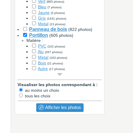
Vert
(865 photos)
Bleu
(7 photos)
Jaune
(3 photos)
Gris
(1431 photos)
Metal
(13 photos)
Panneau de bois
(822 photos)
Portillon
(605 photos)
Matière :
PVC
(102 photos)
Alu
(267 photos)
Metal
(163 photos)
Bois
(21 photos)
Autre
(17 photos)
Couleur :
Blanc
(113 photos)
Visualiser les photos correspondant à :
Bois
(10 photos)
au moins un choix
Noir
(76 photos)
tous les choix
Marron
(5 photos)
Vert
(83 photos)
Bleu
Afficher les photos
(2 photos)
Rouge
(6 photos)
Gris
(240 photos)
Metal
(22 photos)
Autre
(2627 photos)