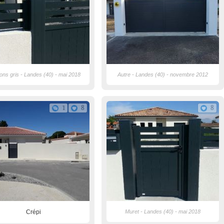
llons gris - Landes (40) - mai 2018
Autre - Landes (40) - novembre 2012
1
8
8
Crépi
Muret - Landes (40) - mai 2018