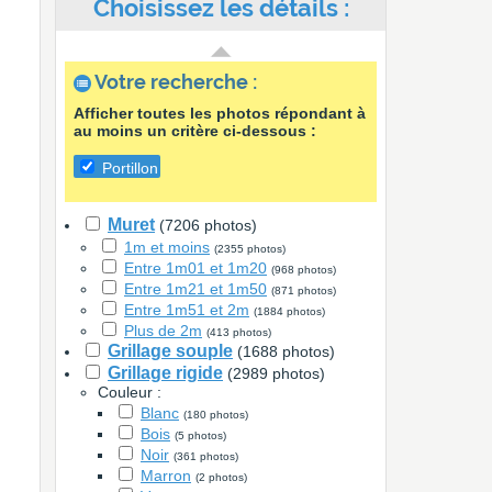
Choisissez les détails :
Votre recherche :
Afficher toutes les photos répondant à
au moins un critère ci-dessous :
Portillon
Muret
(7206 photos)
1m et moins
(2355 photos)
Entre 1m01 et 1m20
(968 photos)
Entre 1m21 et 1m50
(871 photos)
Entre 1m51 et 2m
(1884 photos)
Plus de 2m
(413 photos)
Grillage souple
(1688 photos)
Grillage rigide
(2989 photos)
Couleur :
Blanc
(180 photos)
Bois
(5 photos)
Noir
(361 photos)
Marron
(2 photos)