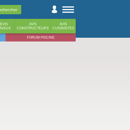
EVIS
AVIS
AVIS
AVAUX
CONSTRUCTEURS
CUISINISTES
FORUM PISCINE