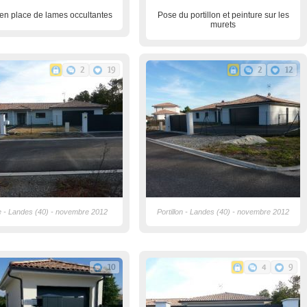
en place de lames occultantes
Pose du portillon et peinture sur les
murets
2
19
2
12
e - Landes (40) - novembre 2012
Portillon - Landes (40) - novembre 2012
10
4
9