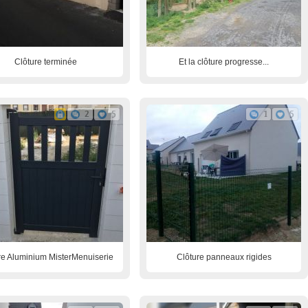
Clôture terminée
Et la clôture progresse...
2
5
1
5
re Aluminium MisterMenuiserie
Clôture panneaux rigides