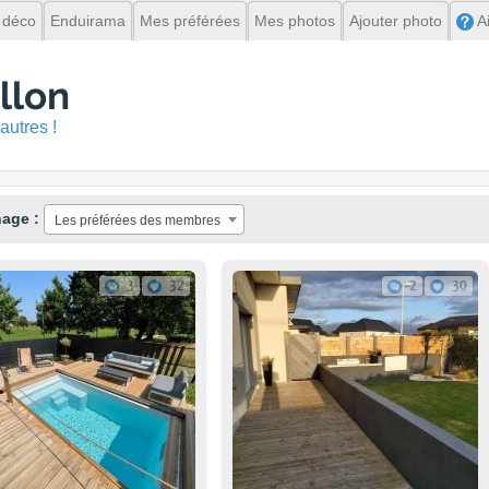
 déco
Enduirama
Mes préférées
Mes photos
Ajouter photo
A
llon
autres !
hage :
Les préférées des membres
3
32
2
30