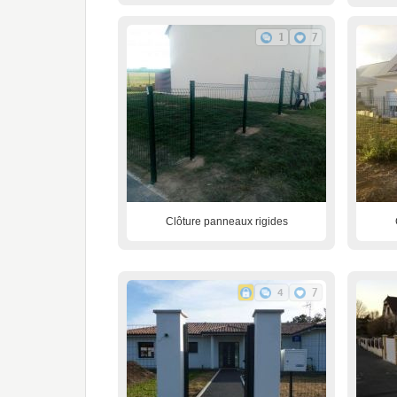
1
7
Clôture panneaux rigides
4
7