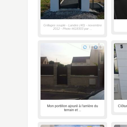
Grillages souple - Landes (40) - novembre
2012 - Photo #618303 par ...
1
6
Mon portillon ajouré à l'arrière du
Clôtu
terrain et ...