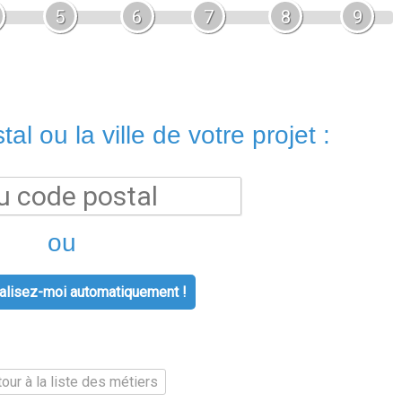
5
6
7
8
9
al ou la ville de votre projet :
ou
lisez-moi automatiquement !
our à la liste des métiers