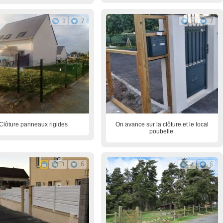
1
7
1
7
Clôture panneaux rigides
On avance sur la clôture et le local
poubelle.
1
6
2
6