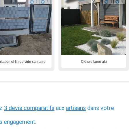
1
5
1
5
ltation et fin de vide sanitaire
Clôture lame alu
ez
3 devis comparatifs
aux
artisans
dans votre
ans engagement.