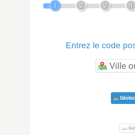
1
2
3
4
Entrez le code post
Géoloca
Ret