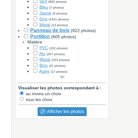
Vert
(865 photos)
Bleu
(7 photos)
Jaune
(3 photos)
Gris
(1431 photos)
Metal
(13 photos)
Panneau de bois
(822 photos)
Portillon
(605 photos)
Matière :
PVC
(102 photos)
Alu
(267 photos)
Metal
(163 photos)
Bois
(21 photos)
Autre
(17 photos)
Couleur :
Blanc
(113 photos)
Visualiser les photos correspondant à :
Bois
(10 photos)
au moins un choix
Noir
(76 photos)
tous les choix
Marron
(5 photos)
Vert
(83 photos)
Bleu
Afficher les photos
(2 photos)
Rouge
(6 photos)
Gris
(240 photos)
Metal
(22 photos)
Autre
(2627 photos)