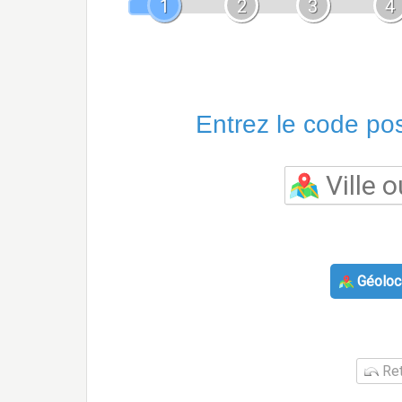
1
2
3
4
Entrez le code post
Géoloca
Ret