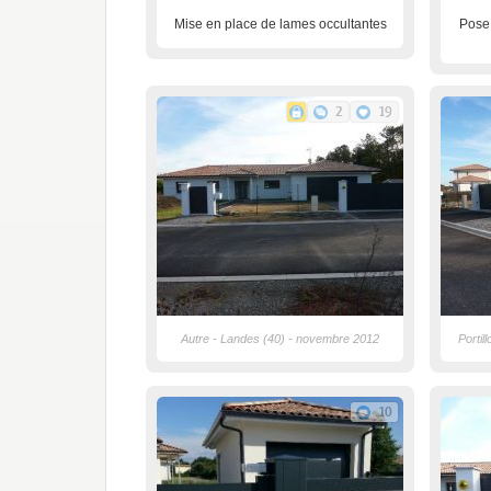
Mise en place de lames occultantes
Pose 
2
19
Autre - Landes (40) - novembre 2012
Portil
10