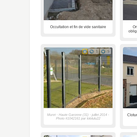
Occultation et fin de vide sanitaire
On
oblig
1
5
Muret - Haute Garonne (31) - juillet 2014 -
Clotu
Photo #1042161 par lololulu22