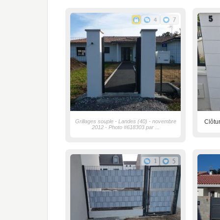
4
7
Grillages souple - Landes (40) - novembre
Clôtu
2012 - Photo #618303 par ...
1
5