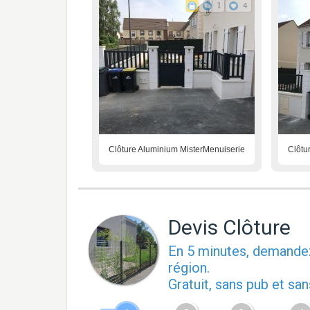
1
4
Clôture Aluminium MisterMenuiserie
Clôtu
Devis Clôture
En 5 minutes, demand
région.
Gratuit, sans pub et s