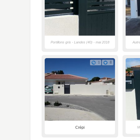
Portillons gris - Landes (40) - mai 2018
Autr
1
8
Crépi
M