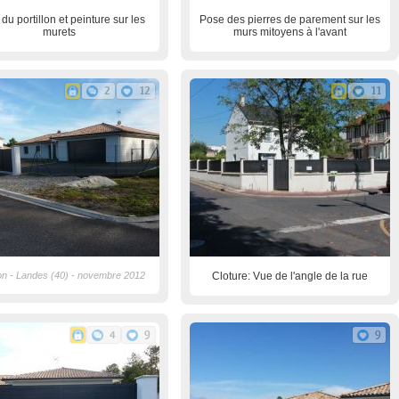
du portillon et peinture sur les
Pose des pierres de parement sur les
murets
murs mitoyens à l'avant
2
12
11
lon - Landes (40) - novembre 2012
Cloture: Vue de l'angle de la rue
4
9
9