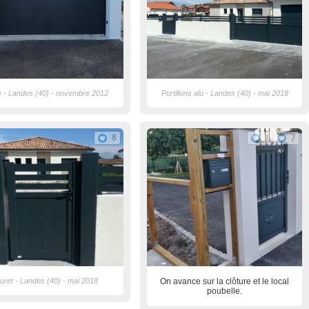
e - Landes (40) - novembre 2012
Portillons alu - Landes (40) - mai 2018
8
1
7
uret - Landes (40) - mai 2018
On avance sur la clôture et le local
poubelle.