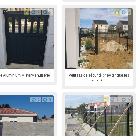
2
5
5
re Aluminium MisterMenuiserie
Petit sas de sécurité pr éviter que les
chiens ...
1
5
1
5