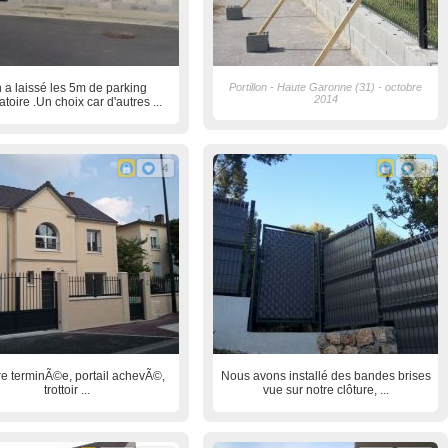
 a laissé les 5m de parking
Portillon - Haute Garonne (31) - octobre
2014
atoire .Un choix car d'autres ...
4
4
re terminÃ©e, portail achevÃ©,
Nous avons installé des bandes brises
trottoir ...
vue sur notre clôture, ...