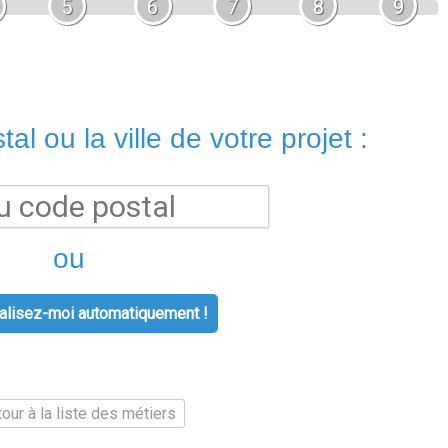
5
6
7
8
9
al ou la ville de votre projet :
ou
lisez-moi automatiquement !
our à la liste des métiers