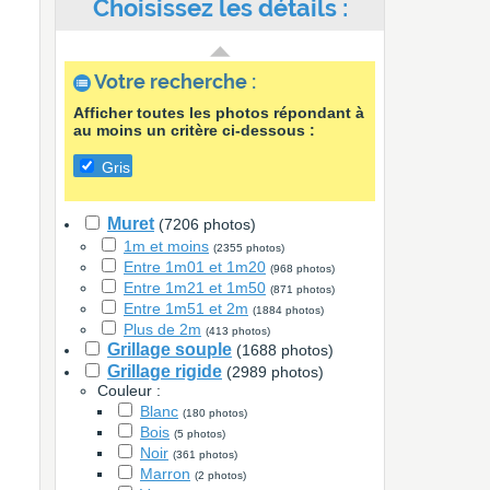
Choisissez les détails :
Votre recherche :
Afficher toutes les photos répondant à
au moins un critère ci-dessous :
Gris
Muret
(7206 photos)
1m et moins
(2355 photos)
Entre 1m01 et 1m20
(968 photos)
Entre 1m21 et 1m50
(871 photos)
Entre 1m51 et 2m
(1884 photos)
Plus de 2m
(413 photos)
Grillage souple
(1688 photos)
Grillage rigide
(2989 photos)
Couleur :
Blanc
(180 photos)
Bois
(5 photos)
Noir
(361 photos)
Marron
(2 photos)