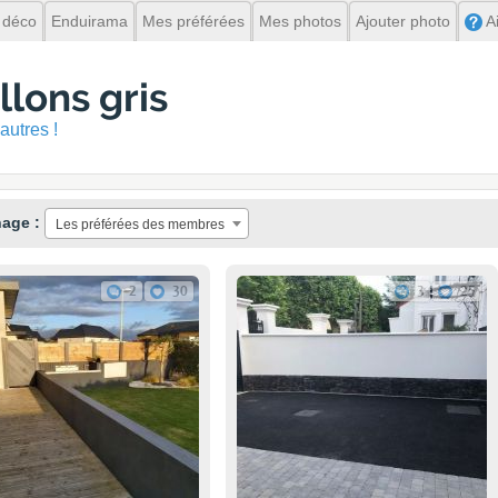
 déco
Enduirama
Mes préférées
Mes photos
Ajouter photo
A
llons gris
autres !
hage :
Les préférées des membres
2
30
3
25