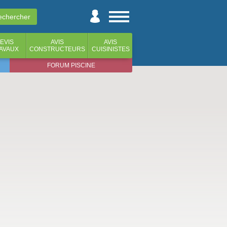
EVIS
AVIS
AVIS
AVAUX
CONSTRUCTEURS
CUISINISTES
FORUM PISCINE