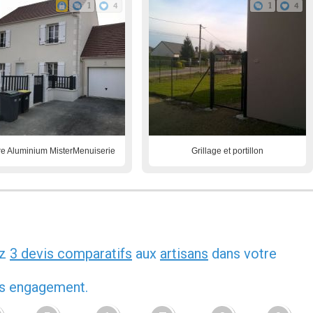
1
4
1
4
re Aluminium MisterMenuiserie
Grillage et portillon
ez
3 devis comparatifs
aux
artisans
dans votre
ans engagement.