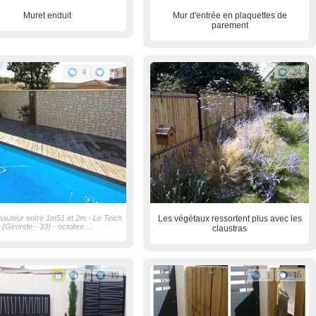
Muret enduit
Mur d'entrée en plaquettes de
parement
4
25
24
hauteur entre 1m51 et 2m - Le Teich
Les végétaux ressortent plus avec les
(Gironde - 33) - octobre ...
claustras
1
19
3
16