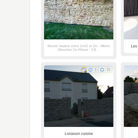
Murets hauteur entre 1m51 et 2m - Alleins
Les 
(Bouches Du Rhone - 13) ...
1
15
Livraison cuisine