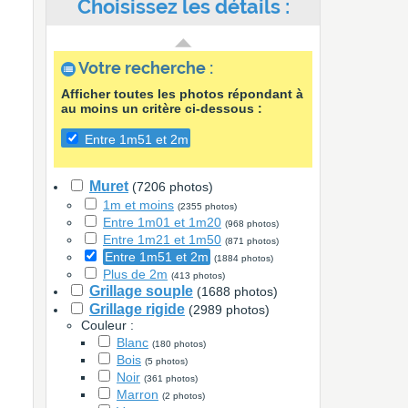
Choisissez les détails :
Votre recherche :
Afficher toutes les photos répondant à
au moins un critère ci-dessous :
Entre 1m51 et 2m
Muret
(7206 photos)
1m et moins
(2355 photos)
Entre 1m01 et 1m20
(968 photos)
Entre 1m21 et 1m50
(871 photos)
Entre 1m51 et 2m
(1884 photos)
Plus de 2m
(413 photos)
Grillage souple
(1688 photos)
Grillage rigide
(2989 photos)
Couleur :
Blanc
(180 photos)
Bois
(5 photos)
Noir
(361 photos)
Marron
(2 photos)