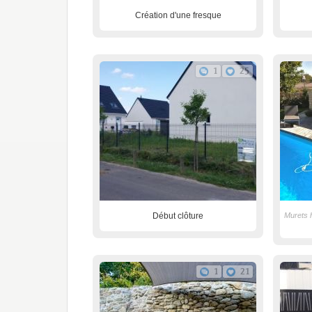
Création d'une fresque
1
25
Début clôture
Murets 
1
21