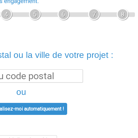
ans engagement.
4
5
6
7
8
al ou la ville de votre projet :
ou
lisez-moi automatiquement !