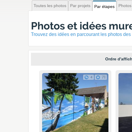
Toutes les photos
Par projets
Photos
Par étapes
Photos et idées mur
Trouvez des idées en parcourant les photos des 
Ordre d'affic
4
71