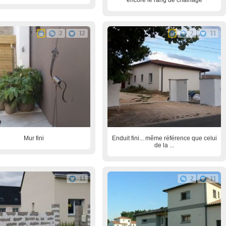
encore le rang de chainage
2
12
2
11
Mur fini
Enduit fini... même référence que celui
de la ...
11
2
11