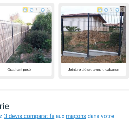
3
9
3
9
Occultant posé
Jointure clôture avec le cabanon
rie
ez
3 devis comparatifs
aux
maçons
dans votre