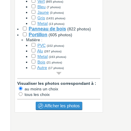
Vert
(865 photos)
Bleu
(7 photos)
Jaune
(3 photos)
Gris
(1431 photos)
Metal
(13 photos)
Panneau de bois
(822 photos)
Portillon
(605 photos)
Matière :
PVC
(102 photos)
Alu
(267 photos)
Metal
(163 photos)
Bois
(21 photos)
Autre
(17 photos)
Couleur :
Blanc
(113 photos)
Visualiser les photos correspondant à :
Bois
(10 photos)
au moins un choix
Noir
(76 photos)
tous les choix
Marron
(5 photos)
Vert
(83 photos)
Bleu
Afficher les photos
(2 photos)
Rouge
(6 photos)
Gris
(240 photos)
Metal
(22 photos)
Autre
(2627 photos)