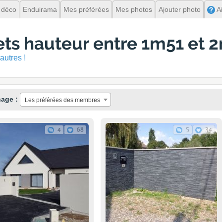
 déco
Enduirama
Mes préférées
Mes photos
Ajouter photo
A
ets hauteur entre 1m51 et 
autres !
hage :
Les préférées des membres
4
68
5
34