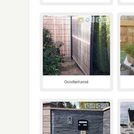
2
12
Occultant posé
1
11