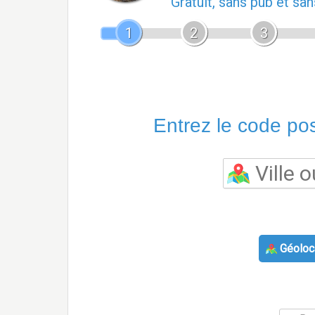
Gratuit, sans pub et s
1
2
3
Entrez le code post
Géoloca