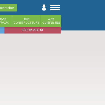
EVIS
AVIS
AVIS
AVAUX
CONSTRUCTEURS
CUISINISTES
FORUM PISCINE