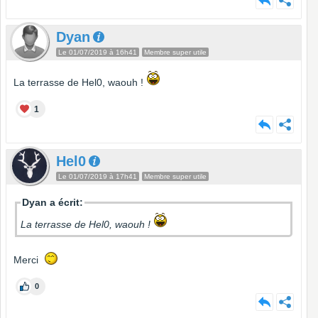
Dyan
Le 01/07/2019 à 16h41
Membre super utile
La terrasse de Hel0, waouh !
1
Hel0
Le 01/07/2019 à 17h41
Membre super utile
Dyan a écrit:
La terrasse de Hel0, waouh !
Merci
0