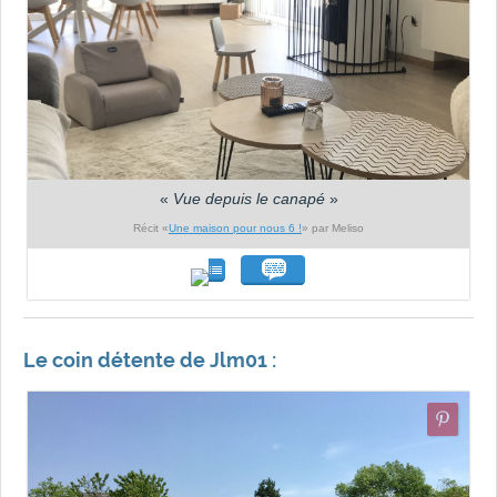
«
Vue depuis le canapé
»
Récit «
Une maison pour nous 6 !
» par Meliso
Le coin détente de Jlm01 :