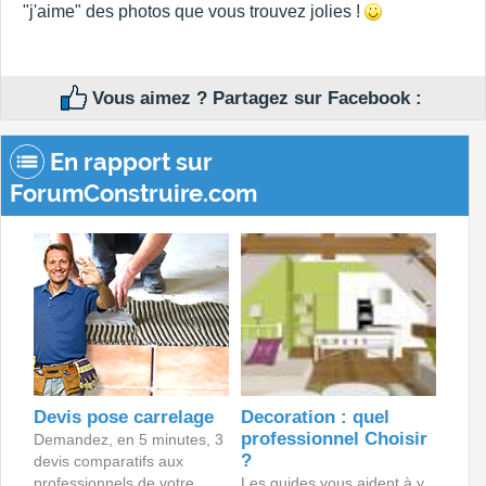
"j'aime" des photos que vous trouvez jolies !
Vous aimez ? Partagez sur Facebook :
En rapport sur
ForumConstruire.com
Devis pose carrelage
Decoration : quel
professionnel Choisir
Demandez, en 5 minutes, 3
?
devis comparatifs aux
professionnels de votre
Les guides vous aident à y