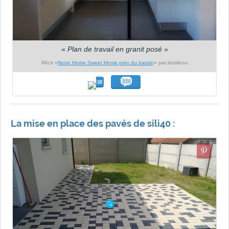
«
Plan de travail en granit posé
»
Récit «
Notre Home Sweet Home près du bassin
» par boolinou
La mise en place des pavés de sili40 :