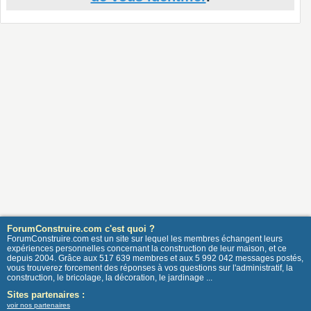
ForumConstruire.com c'est quoi ?
ForumConstruire.com est un site sur lequel les membres échangent leurs
expériences personnelles concernant la construction de leur maison, et ce
depuis 2004. Grâce aux 517 639 membres et aux 5 992 042 messages postés,
vous trouverez forcement des réponses à vos questions sur l'administratif, la
construction, le bricolage, la décoration, le jardinage ...
Sites partenaires :
voir nos partenaires