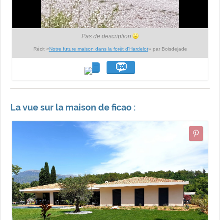
Pas de description
Récit «
Notre future maison dans la forêt d'Hardelot
» par Boisdejade
La vue sur la maison de ficao :