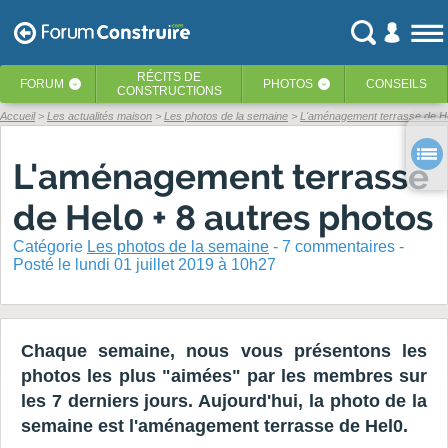
RÉCITS
DE
FORUM
PHOTOS
CONSEILS
‹
‹
CONSTRUCTIONS
Accueil
Les actualités maison
Les photos de la semaine
L'aménagement terrasse de He
L'aménagement terrasse
de Hel0 + 8 autres photos
Catégorie
Les photos de la semaine
-
7
commentaires -
Posté
le lundi 01 juillet 2019 à 10h27
Chaque semaine, nous vous présentons les
photos les plus "aimées" par les membres sur
les 7 derniers jours. Aujourd'hui, la photo de la
semaine est l'aménagement terrasse de Hel0.