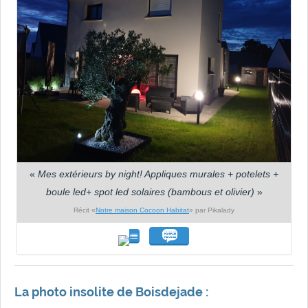
«
Mes extérieurs by night! Appliques murales + potelets +
boule led+ spot led solaires (bambous et olivier)
»
Récit «
Notre maison Cocoon Habitat
» par Pikalady
La photo insolite de Boisdejade :