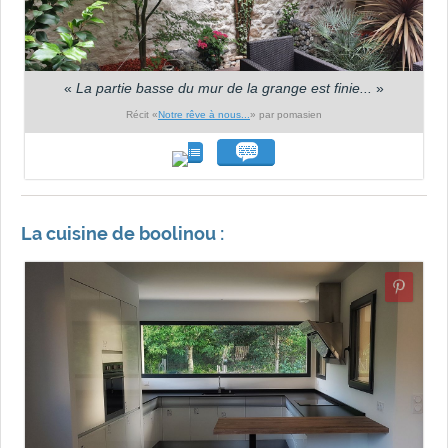
«
La partie basse du mur de la grange est finie...
»
Récit «
Notre rêve à nous...
» par pomasien
La cuisine de boolinou :