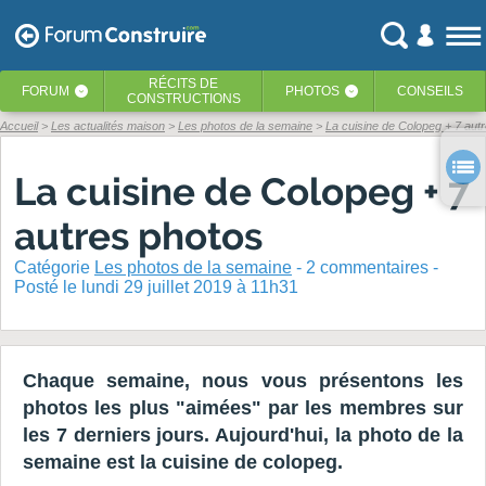
RÉCITS
DE
FORUM
PHOTOS
CONSEILS
‹
‹
CONSTRUCTIONS
Accueil
Les actualités maison
Les photos de la semaine
La cuisine de Colopeg + 7 aut
La cuisine de Colopeg + 7
autres photos
Catégorie
Les photos de la semaine
-
2
commentaires -
Posté
le lundi 29 juillet 2019 à 11h31
Chaque semaine, nous vous présentons les
photos les plus "aimées" par les membres sur
les 7 derniers jours. Aujourd'hui, la photo de la
semaine est la cuisine de colopeg.