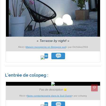
«
Terrasse by night!
»
Récit «
Maison monopente en Bretagne sud
» par Orchidee2503
L'entrée de colopeg :
Pas de description
Récit «
Notre comtemporaine dans le Sud Ouest
» par colopeg