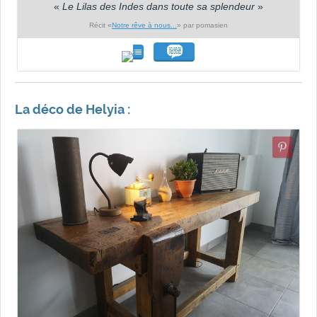
«
Le Lilas des Indes dans toute sa splendeur
»
Récit «
Notre rêve à nous...
» par pomasien
La déco de Helyia :