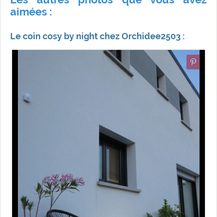
aimées :
Le coin cosy by night chez Orchidee2503 :