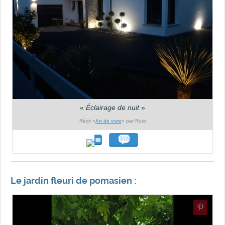
«
Éclairage de nuit
»
Récit «
Art de vivre
» par Ruto
Le jardin fleuri de pomasien :