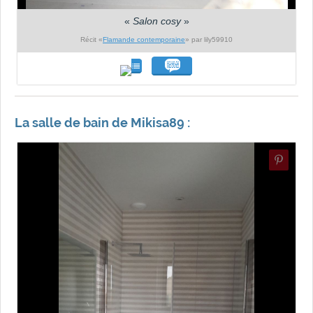
«
Salon cosy
»
Récit «
Flamande contemporaine
» par lily59910
La salle de bain de Mikisa89 :