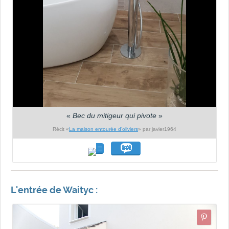
«
Bec du mitigeur qui pivote
»
Récit «
La maison entourée d’oliviers
» par javier1964
L'entrée de Waityc :