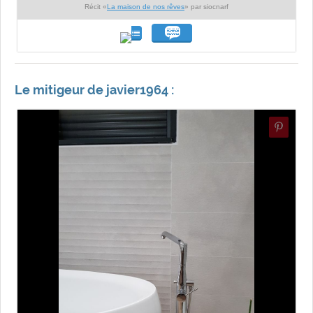
Récit «
La maison de nos rêves
» par siocnarf
Le mitigeur de javier1964 :