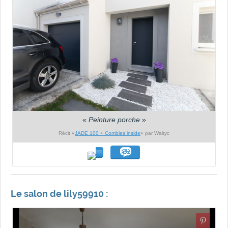
«
Peinture porche
»
Récit «
JADE 100 + Combles inside
» par Waityc
Le salon de lily59910 :