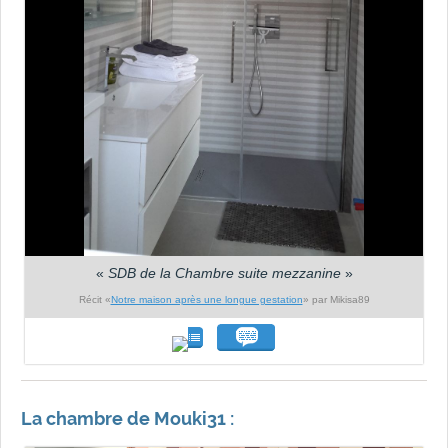
«
SDB de la Chambre suite mezzanine
»
Récit «
Notre maison après une longue gestation
» par Mikisa89
La chambre de Mouki31 :