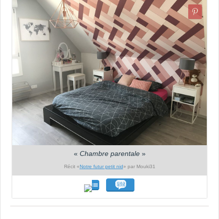
«
Chambre parentale
»
Récit «
Notre futur petit nid
» par Mouki31