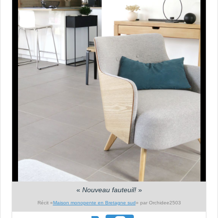
«
Nouveau fauteuil!
»
Récit «
Maison monopente en Bretagne sud
» par Orchidee2503