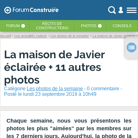
RÉCITS
DE
FORUM
PHOTOS
CONSEILS
‹
‹
CONSTRUCTIONS
Accueil
Les actualités maison
Les photos de la semaine
La maison de Javier éclairée 
La maison de Javier
éclairée + 11 autres
photos
Catégorie
Les photos de la semaine
-
0
commentaire -
Posté
le lundi 23 septembre 2019 à 10h49
Chaque semaine, nous vous présentons les
photos les plus "aimées" par les membres sur
les 7 derniers jours. Aujourd'hui, la photo de la