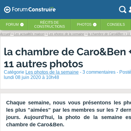
RÉCITS
DE
FORUM
PHOTOS
CONSEILS
‹
‹
CONSTRUCTIONS
Accueil
Les actualités maison
Les photos de la semaine
la chambre de Caro&Ben + 11 
la chambre de Caro&Ben 
11 autres photos
Catégorie
Les photos de la semaine
-
3
commentaires - Post
lundi 08 juin 2020 à 10h48
Chaque semaine, nous vous présentons les ph
les plus "aimées" par les membres sur les 7 dern
jours. Aujourd'hui, la photo de la semaine es
chambre de Caro&Ben.