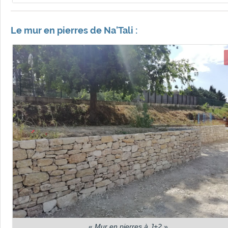
Le mur en pierres de Na'Tali :
«
Mur en pierres à J+2
»