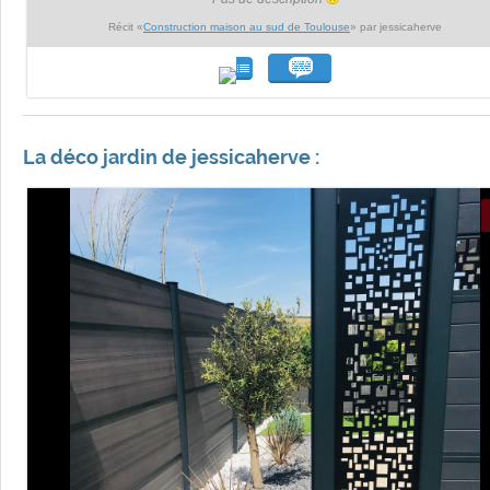
Récit «
Construction maison au sud de Toulouse
» par jessicaherve
La déco jardin de jessicaherve :