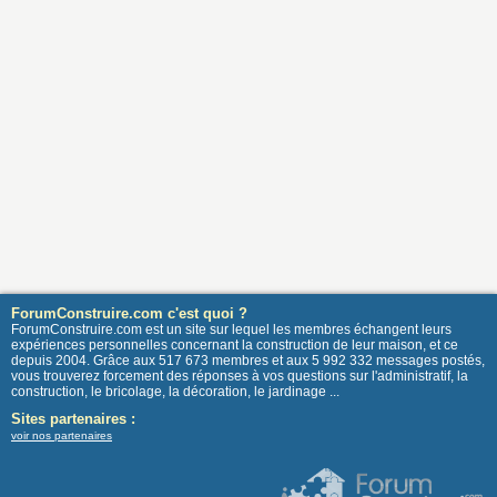
ForumConstruire.com c'est quoi ?
ForumConstruire.com est un site sur lequel les membres échangent leurs
expériences personnelles concernant la construction de leur maison, et ce
depuis 2004. Grâce aux 517 673 membres et aux 5 992 332 messages postés,
vous trouverez forcement des réponses à vos questions sur l'administratif, la
construction, le bricolage, la décoration, le jardinage ...
Sites partenaires :
voir nos partenaires