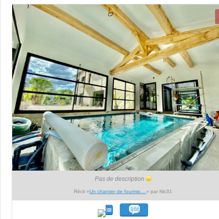
Pas de description
Récit «
Un chantier de fourmis....
» par Nic31