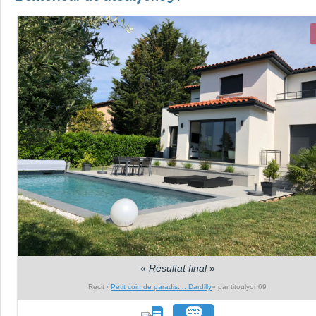
«
Résultat final
»
Récit «
Petit coin de paradis.... Dardilly
» par titoulyon69