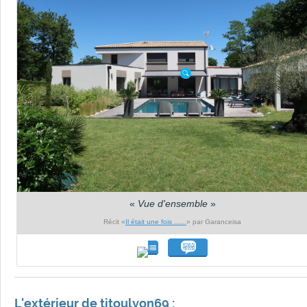
«
Vue d'ensemble
»
Récit «
Il était une fois ......
» par Garanceisa
L'extérieur de titoulyon69 :