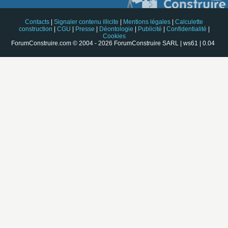
Contacts
|
Signaler contenu illicite
|
Mentions légales
|
Calculette
construction
|
CGU
|
Presse
|
Déontologie
|
Publicité
|
Confidentialité
|
Cookies
ForumConstruire.com © 2004 - 2026 ForumConstruire SARL | ws61 | 0.04