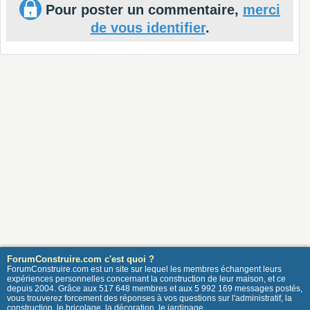
Pour poster un commentaire,
merci
de vous identifier
.
ForumConstruire.com c'est quoi ?
ForumConstruire.com est un site sur lequel les membres échangent leurs
expériences personnelles concernant la construction de leur maison, et ce
depuis 2004. Grâce aux 517 648 membres et aux 5 992 169 messages postés,
vous trouverez forcement des réponses à vos questions sur l'administratif, la
construction, le bricolage, la décoration, le jardinage ...