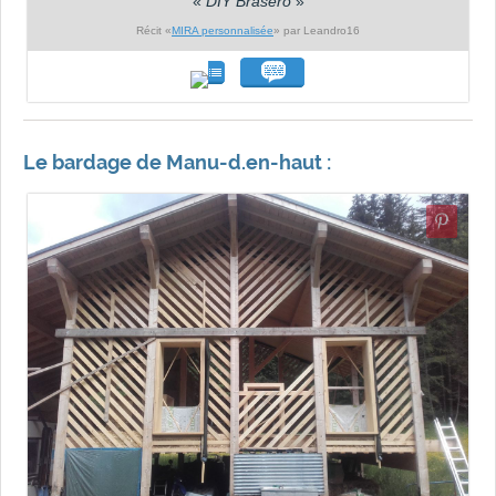
«
DIY Brasero
»
Récit «
MIRA personnalisée
» par Leandro16
Le bardage de Manu-d.en-haut :