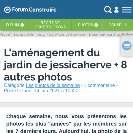
RÉCITS
DE
FORUM
PHOTOS
CONSEILS
‹
‹
CONSTRUCTIONS
Accueil
Les actualités maison
Les photos de la semaine
L'aménagement du jardin de je
L'aménagement du
jardin de jessicaherve + 8
autres photos
Catégorie
Les photos de la semaine
-
1
commentaire -
Posté
le lundi 14 juin 2021 à 10h20
Chaque semaine, nous vous présentons les
photos les plus "aimées" par les membres sur
les 7 derniers jours. Aujourd'hui, la photo de la