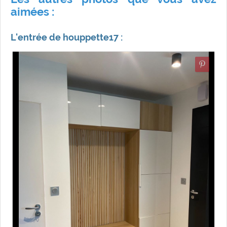
aimées :
L'entrée de houppette17 :