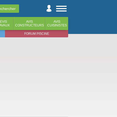
EVIS
AVIS
AVIS
AVAUX
CONSTRUCTEURS
CUISINISTES
FORUM PISCINE