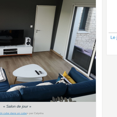
Le 
«
Salon de jour
»
Un cube dans un cube
» par Calysha