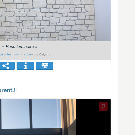
«
Pose luminaire
»
Un cube dans un cube
» par Calysha
urentJ :