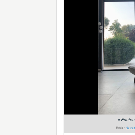
«
Fauteui
Récit «
Notre 