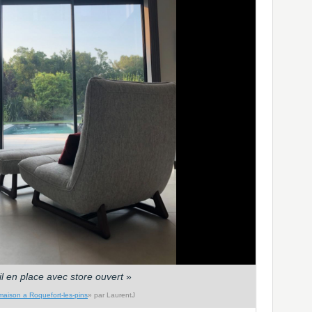
l en place avec store ouvert
»
maison a Roquefort-les-pins
» par LaurentJ