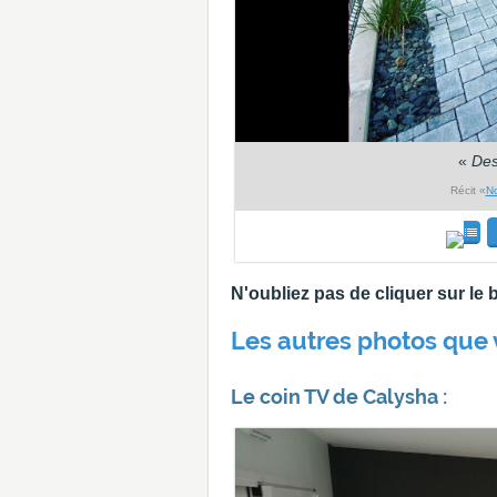
«
Des
Récit «
No
N'oubliez pas de cliquer sur l
Les autres photos que 
Le coin TV de Calysha :