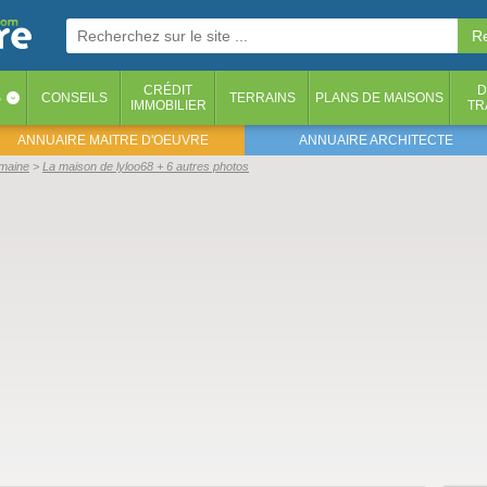
CRÉDIT
D
S
CONSEILS
TERRAINS
PLANS DE MAISONS
‹
IMMOBILIER
TR
ANNUAIRE MAITRE D'OEUVRE
ANNUAIRE ARCHITECTE
emaine
La maison de lyloo68 + 6 autres photos