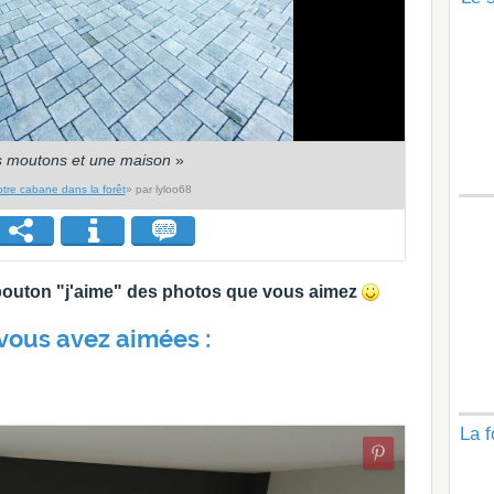
 moutons et une maison
»
tre cabane dans la forêt
» par lyloo68
e bouton "j'aime" des photos que vous aimez
vous avez aimées :
La f