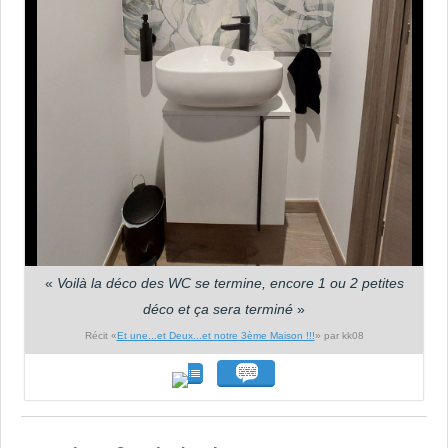
«
Voilà la déco des WC se termine, encore 1 ou 2 petites
déco et ça sera terminé
»
Récit «
Et une...et Deux...et notre 3ème Maison !!!
» par kk08