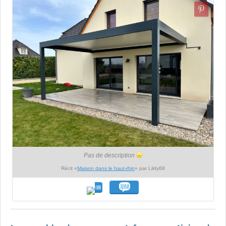
Pas de description
Récit «
Maison dans le haut-rhin
» par Lildy68