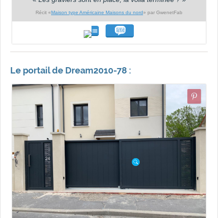
Récit «
Maison type Américaine Maisons du nord
» par GwenetFab
Le portail de Dream2010-78 :