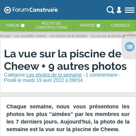
RÉCITS
DE
FORUM
PHOTOS
CONSEILS
‹
‹
CONSTRUCTIONS
Accueil
Les actualités maison
Les photos de la semaine
La vue sur la piscine de Chee
La vue sur la piscine de
Cheew + 9 autres photos
Catégorie
Les photos de la semaine
-
1
commentaire -
Posté
le mardi 19 avril 2022 à 09h54
Chaque semaine, nous vous présentons les
photos les plus "aimées" par les membres sur
les 7 derniers jours. Aujourd'hui, la photo de la
semaine est la vue sur la piscine de Cheew.