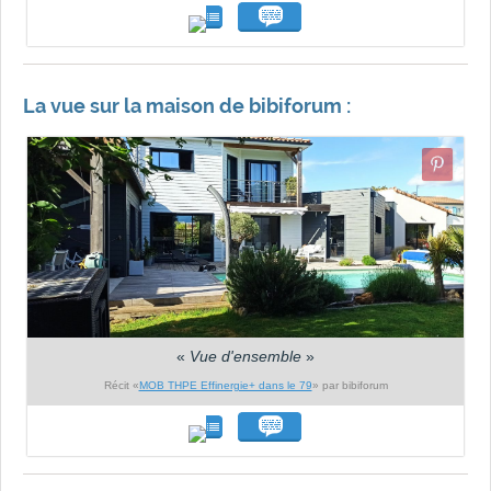
La vue sur la maison de bibiforum :
«
Vue d'ensemble
»
Récit «
MOB THPE Effinergie+ dans le 79
» par bibiforum