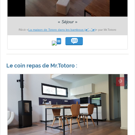
«
Séjour
»
Récit «
La maison de Totoro dans les bambous (▰˘◡˘▰)
» par Mr.Totoro
Le coin repas de Mr.Totoro :