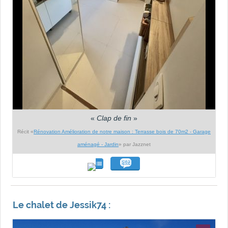
«
Clap de fin
»
Récit «
Rénovation Amélioration de notre maison : Terrasse bois de 70m2 - Garage
aménagé - Jardin
» par Jazznet
Le chalet de Jessik74 :