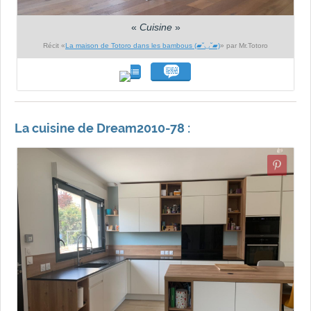
«
Cuisine
»
Récit «
La maison de Totoro dans les bambous (▰˘◡˘▰)
» par Mr.Totoro
La cuisine de Dream2010-78 :