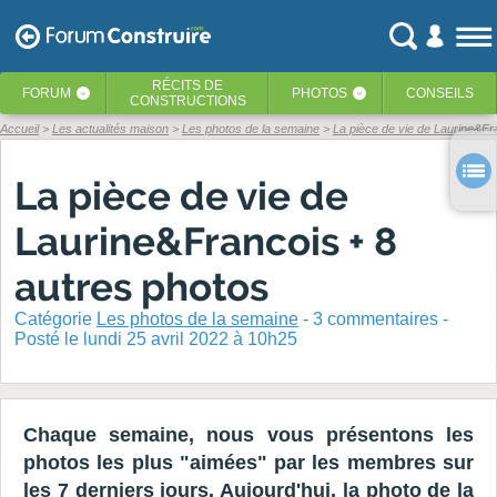
RÉCITS
DE
FORUM
PHOTOS
CONSEILS
‹
‹
CONSTRUCTIONS
Accueil
Les actualités maison
Les photos de la semaine
La pièce de vie de Laurine&Fr
La pièce de vie de
Laurine&Francois + 8
autres photos
Catégorie
Les photos de la semaine
-
3
commentaires -
Posté
le lundi 25 avril 2022 à 10h25
Chaque semaine, nous vous présentons les
photos les plus "aimées" par les membres sur
les 7 derniers jours. Aujourd'hui, la photo de la