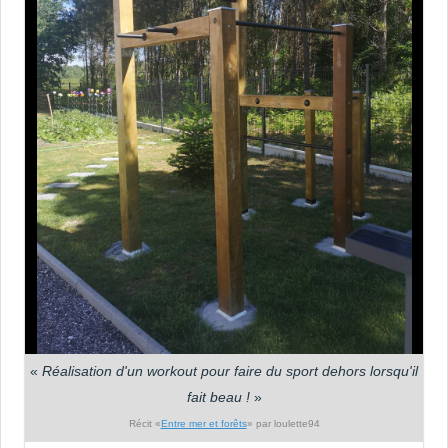
«
Réalisation d'un workout pour faire du sport dehors lorsqu'il
fait beau !
»
Récit «
Entre mer et forêts
» par loulette94