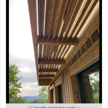
«
Casquette solaire bois posée !
»