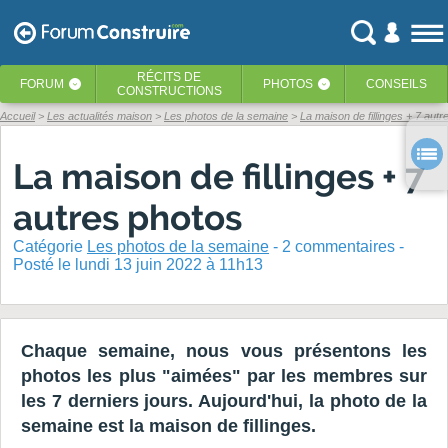
RÉCITS
DE
FORUM
PHOTOS
CONSEILS
‹
‹
CONSTRUCTIONS
Accueil
Les actualités maison
Les photos de la semaine
La maison de fillinges + 7 aut
La maison de fillinges + 7
autres photos
Catégorie
Les photos de la semaine
-
2
commentaires -
Posté
le lundi 13 juin 2022 à 11h13
Chaque semaine, nous vous présentons les
photos les plus "aimées" par les membres sur
les 7 derniers jours. Aujourd'hui, la photo de la
semaine est la maison de fillinges.