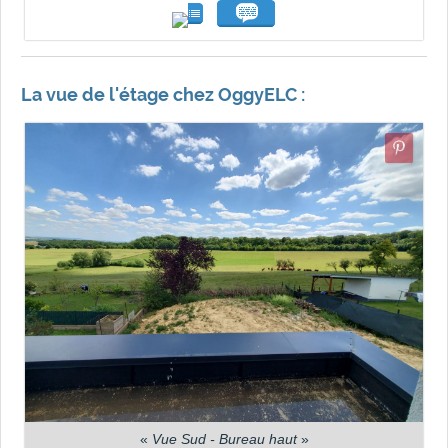
La vue de l'étage chez OggyELC :
«
Vue Sud - Bureau haut
»