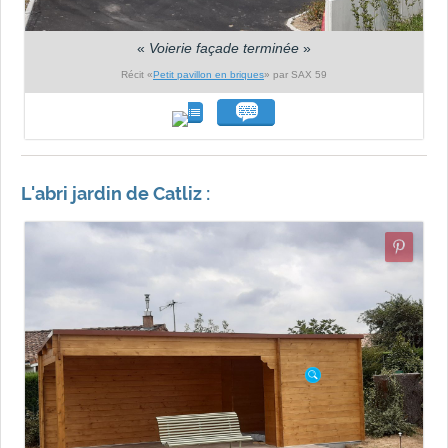
«
Voierie façade terminée
»
Récit «
Petit pavillon en briques
» par SAX 59
L'abri jardin de Catliz :