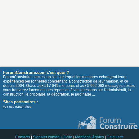
ForumConstruire.com c'est quoi ?
ForumConstruire.com est un site sur lequel les membres échangent leurs
expériences personnelles concernant la construction de leur maison, et ce
depuis 2004. Grâce aux 517 641 membres et aux 5 992 063 messages postés,
vous trouverez forcement des réponses à vos questions sur l'administratif, la
construction, le bricolage, la décoration, le jardinage ...
Sites partenaires :
voir nos partenaires
Contacts
|
Signaler contenu illicite
|
Mentions légales
|
Calculette