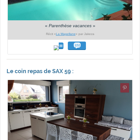
«
Parenthèse vacances
»
Récit «
La Magellane
» par Jakeza
Le coin repas de SAX 59 :