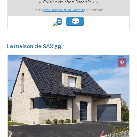
«
Cuisine de chez Socoo?c !
»
Récit «
Notre maison 🏠 en Corse 🍀
» par Archlord
La maison de SAX 59 :