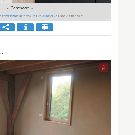
«
Carrelage
»
 contemporaine dans un Eco-quartier 35
» par le citron vert
 :