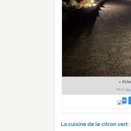
«
Ecla
Récit «
Je 
La cuisine de le citron vert :