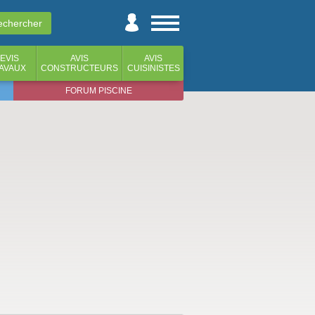
EVIS
AVIS
AVIS
AVAUX
CONSTRUCTEURS
CUISINISTES
FORUM PISCINE