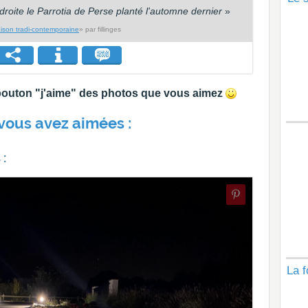
droite le Parrotia de Perse planté l'automne dernier
»
ison tradi-contemporaine
» par fillinges
e bouton "j'aime" des photos que vous aimez
vous avez aimées :
 :
La f