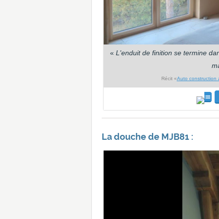
«
L'enduit de finition se termine 
ma
Récit «
Auto construction a
La douche de MJB81 :