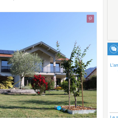
L'a
Le s