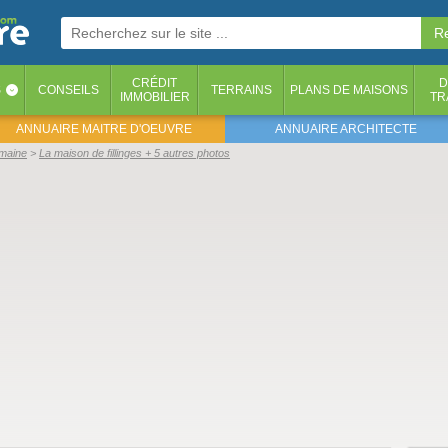
CRÉDIT
D
S
CONSEILS
TERRAINS
PLANS DE MAISONS
‹
IMMOBILIER
TR
ANNUAIRE MAITRE D'OEUVRE
ANNUAIRE ARCHITECTE
emaine
La maison de fillinges + 5 autres photos