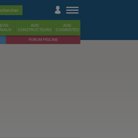
EVIS
AVIS
AVIS
AVAUX
CONSTRUCTEURS
CUISINISTES
FORUM PISCINE