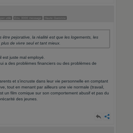
er utile
Env. 3000 message
Haute Garonne
 être pejorative, la réalité est que les logements, les
 plus de vivre seul et tant mieux.
il est juste mal employé.
ui a des problèmes financiers ou des problèmes de
parents et s’incruste dans leur vie personnelle en comptant
ve, tout en menant par ailleurs une vie normale (travail,
C'est un film comique sur son comportement abusif et pas du
précarité des jeunes.