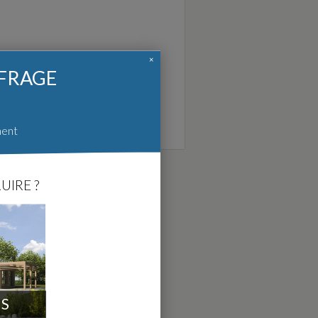
×
FFRAGE
ment
UIRE ?
IS