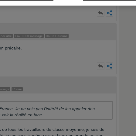
er utile
Env. 3000 message
Haute Garonne
un précaire.
essage
Rhone
France. Je ne vois pas l'intérêt de les appeler des
voir la réalité en face.
es de tous les travailleurs de classe moyenne, je suis de
té, je.me verrais même vivre dans une grande maison