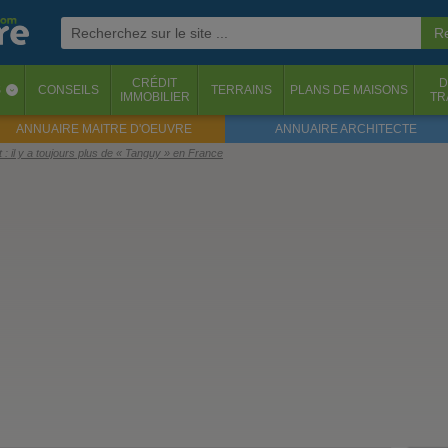
CRÉDIT
D
S
CONSEILS
TERRAINS
PLANS DE MAISONS
‹
IMMOBILIER
TR
ANNUAIRE MAITRE D'OEUVRE
ANNUAIRE ARCHITECTE
: il y a toujours plus de « Tanguy » en France