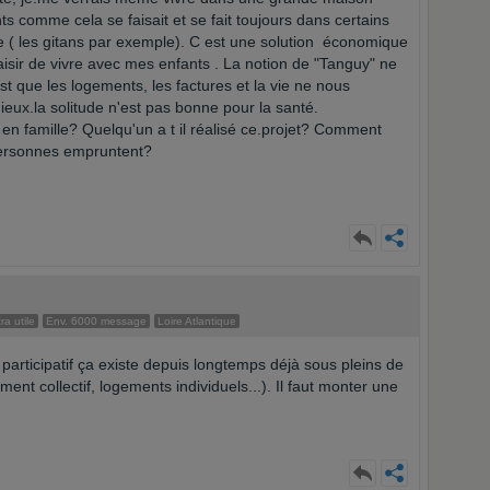
ts comme cela se faisait et se fait toujours dans certains
 les gitans par exemple). C est une solution économique
aisir de vivre avec mes enfants . La notion de "Tanguy" ne
 est que les logements, les factures et la vie ne nous
mieux.la solitude n'est pas bonne pour la santé.
n famille? Quelqu'un a t il réalisé ce.projet? Comment
personnes empruntent?
ra utile
Env. 6000 message
Loire Atlantique
 participatif ça existe depuis longtemps déjà sous pleins de
ent collectif, logements individuels...). Il faut monter une