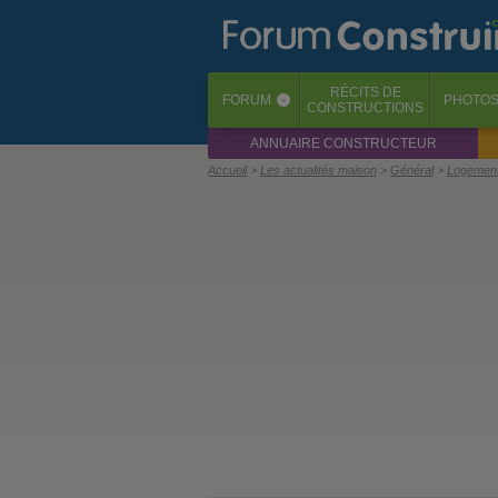
RÉCITS
DE
FORUM
PHOTO
‹
CONSTRUCTIONS
ANNUAIRE CONSTRUCTEUR
Accueil
Les actualités maison
Général
Logement 