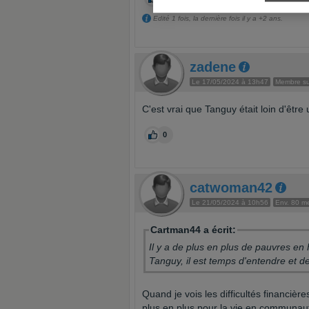
Edité 1 fois, la dernière fois il y a +2 ans.
zadene
Le 17/05/2024 à 13h47
Membre sup
C'est vrai que Tanguy était loin d'être 
0
catwoman42
Le 21/05/2024 à 10h56
Env. 80 m
Cartman44 a écrit:
Il y a de plus en plus de pauvres en 
Tanguy, il est temps d'entendre et de 
Quand je vois les difficultés financièr
plus en plus pour la vie en communau