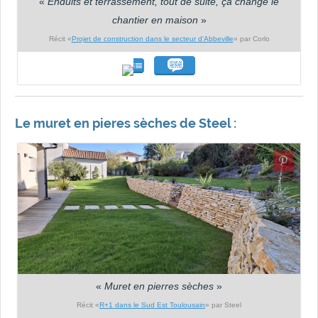
«
Enduits et terrassement, tout de suite, ça change le
chantier en maison
»
Récit «
Projet de construction dans le secteur d'Abbeville
» par Corlo
Le muret en pieres sèches de Steel :
«
Muret en pierres sèches
»
Récit «
R+1 dans le Sud Est Toulousain
» par Steel