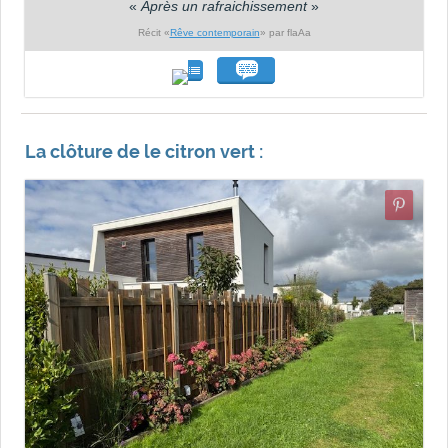
«
Après un rafraichissement
»
Récit «
Rêve contemporain
» par flaAa
La clôture de le citron vert :