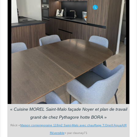
«
Cuisine MOREL Saint-Malo façade Noyer et plan de travail
granit de chez Pythagore hotte BORA
»
Récit «
Maison contemporaine 118m2 Saint-Malo avec chauffage T.One® AquaAIR
Réversible
» par claunay71