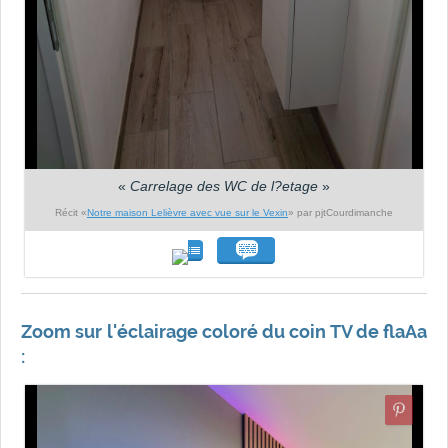
«
Carrelage des WC de l?etage
»
Récit «
Notre maison Lelièvre avec vue sur le Vexin
» par pjtCourdimanche
Zoom sur l'éclairage coloré du coin TV de flaAa
: