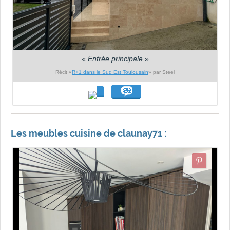
«
Entrée principale
»
Récit «
R+1 dans le Sud Est Toulousain
» par Steel
Les meubles cuisine de claunay71 :