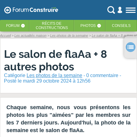
RÉCITS
DE
FORUM
PHOTOS
CONSEILS
‹
‹
CONSTRUCTIONS
Accueil
Les actualités maison
Les photos de la semaine
Le salon de flaAa + 8 autres p
Le salon de flaAa + 8
autres photos
Catégorie
Les photos de la semaine
-
0
commentaire -
Posté
le mardi 29 octobre 2024 à 12h56
Chaque semaine, nous vous présentons les
photos les plus "aimées" par les membres sur
les 7 derniers jours. Aujourd'hui, la photo de la
semaine est le salon de flaAa.