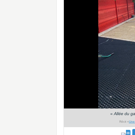
«
Allée du ga
Récit «
Une 