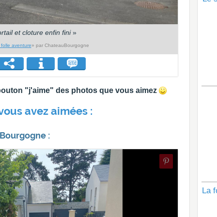
rtail et cloture enfin fini
»
folle aventure
» par ChateauBourgogne
e bouton "j'aime" des photos que vous aimez
vous avez aimées :
uBourgogne :
La f