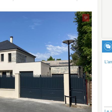
L'a
Le s