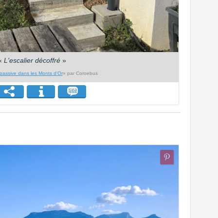
«
L'escalier décoffré
»
passive dans les Monts d'Or
» par Coroebus