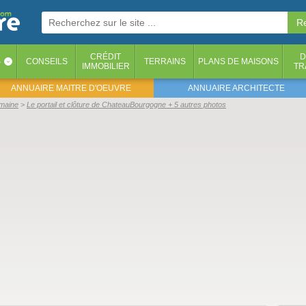
CRÉDIT
D
S
CONSEILS
TERRAINS
PLANS DE MAISONS
‹
IMMOBILIER
TR
ANNUAIRE MAITRE D'OEUVRE
ANNUAIRE ARCHITECTE
emaine
Le portail et clôture de ChateauBourgogne + 5 autres photos