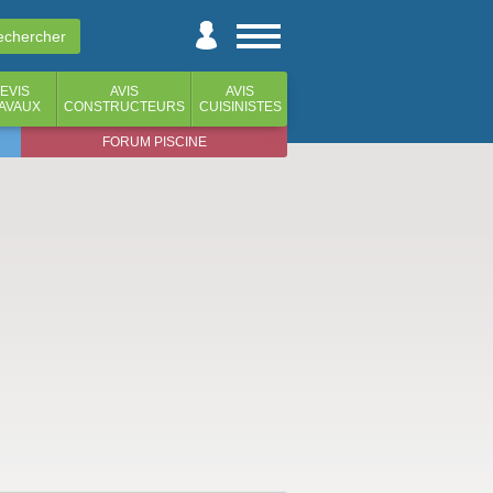
EVIS
AVIS
AVIS
AVAUX
CONSTRUCTEURS
CUISINISTES
FORUM PISCINE