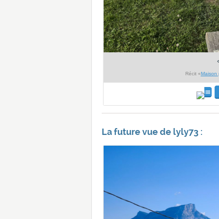
Récit «
Maison 
La future vue de lyly73 :