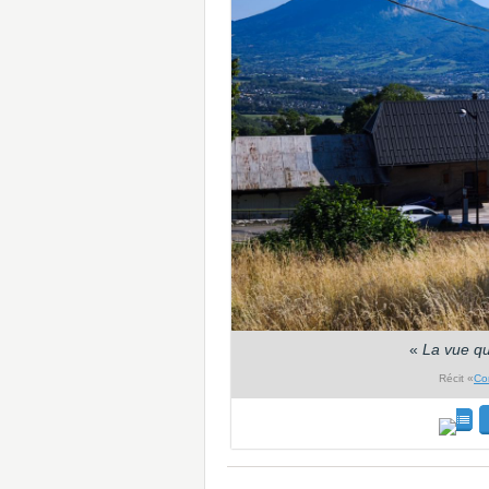
«
La vue qu
Récit «
Co