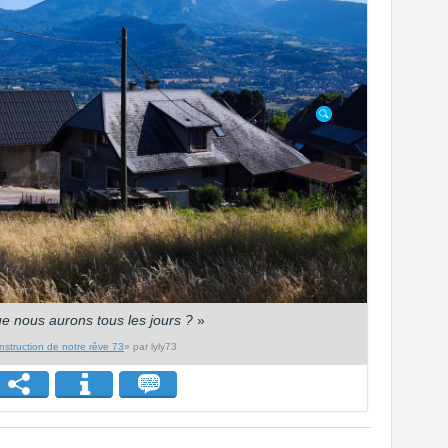
e nous aurons tous les jours ?
»
nstruction de notre rêve 73
» par lyly73