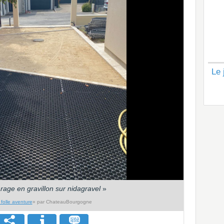
Le 
rage en gravillon sur nidagravel
»
folle aventure
» par ChateauBourgogne