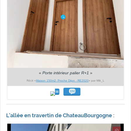
«
Porte intérieur palier R+1
»
Récit «
Maison 150m2- Proche Dijon - RE2020
» par Mik_L
L'allée en travertin de ChateauBourgogne :