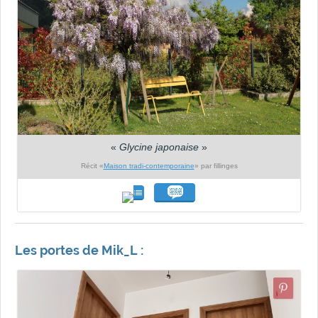
«
Glycine japonaise
»
Récit «
Maison tradi-contemporaine
» par fillinges
Les portes de Mik_L :