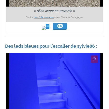
«
Allée avant en travertin
»
Récit «
Une folle aventure
» par ChateauBourgogne
Des leds bleues pour l'escalier de sylvie86 :