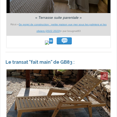
«
Terrasse suite parentale
»
Récit «
3e projet de construction : petite maison vue mer sous les palmiers et les
oliviers (2022 2023)
» par bougnat83
Le transat "fait main" de GB83 :