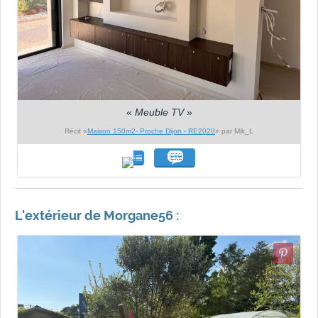
«
Meuble TV
»
Récit «
Maison 150m2- Proche Dijon - RE2020
» par Mik_L
L'extérieur de Morgane56 :