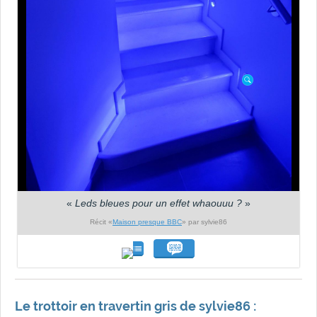
«
Leds bleues pour un effet whaouuu ?
»
Récit «
Maison presque BBC
» par sylvie86
Le trottoir en travertin gris de sylvie86 :