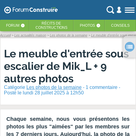
RÉCITS
DE
FORUM
PHOTOS
CONSEILS
‹
‹
CONSTRUCTIONS
Accueil
Les actualités maison
Les photos de la semaine
Le meuble d'entrée sous escal
Le meuble d'entrée sous
escalier de Mik_L + 9
autres photos
Catégorie
Les photos de la semaine
-
1
commentaire -
Posté
le lundi 28 juillet 2025 à 12h50
Chaque semaine, nous vous présentons les
photos les plus "aimées" par les membres sur
les 7 derniers jours. Aujourd'hui, la photo de la