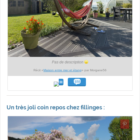
Pas de description
Récit «
Maison entre mer et étang
» par Morgane56
Un très joli coin repos chez fillinges :