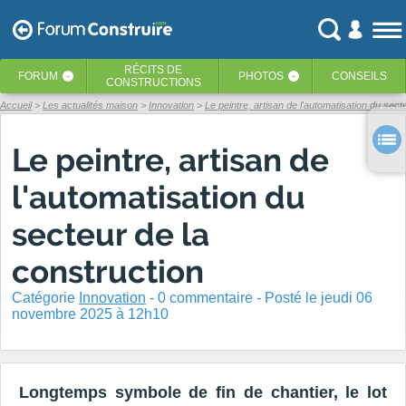
RÉCITS
DE
FORUM
PHOTOS
CONSEILS
‹
‹
CONSTRUCTIONS
Accueil
Les actualités maison
Innovation
Le peintre, artisan de l'automatisation du secte
Le peintre, artisan de
l'automatisation du
secteur de la
construction
Catégorie
Innovation
-
0
commentaire - Posté
le jeudi 06
novembre 2025 à 12h10
Longtemps symbole de fin de chantier, le lot