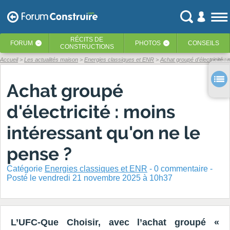
RÉCITS
DE
FORUM
PHOTOS
CONSEILS
‹
‹
CONSTRUCTIONS
Accueil
Les actualités maison
Energies classiques et ENR
Achat groupé d'électricité : 
Achat groupé
d'électricité : moins
intéressant qu'on ne le
pense ?
Catégorie
Energies classiques et ENR
-
0
commentaire -
Posté
le vendredi 21 novembre 2025 à 10h37
L’UFC-Que Choisir, avec l’achat groupé «