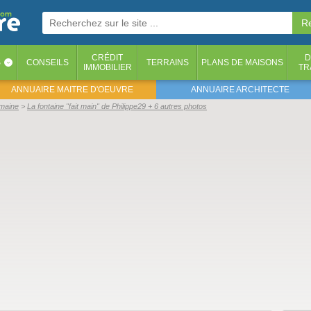
CRÉDIT
D
S
CONSEILS
TERRAINS
PLANS DE MAISONS
‹
IMMOBILIER
TR
ANNUAIRE MAITRE D'OEUVRE
ANNUAIRE ARCHITECTE
emaine
La fontaine "fait main" de Philippe29 + 6 autres photos