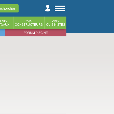
EVIS
AVIS
AVIS
AVAUX
CONSTRUCTEURS
CUISINISTES
FORUM PISCINE