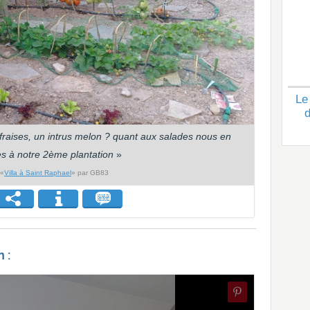
Le
d
raises, un intrus melon ? quant aux salades nous en
 à notre 2ème plantation
»
 «
Villa à Saint Raphael
» par GB83
 :