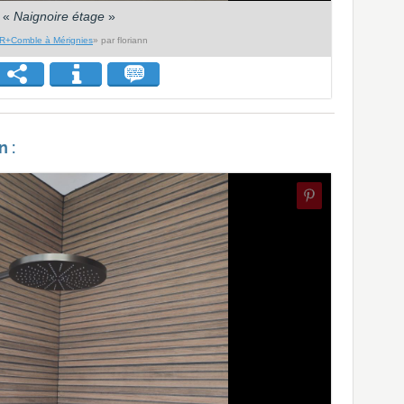
«
Naignoire étage
»
R+Comble à Mérignies
» par floriann
 :