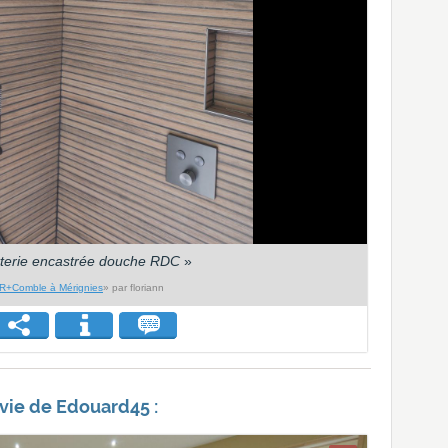
terie encastrée douche RDC
»
R+Comble à Mérignies
» par floriann
 vie de Edouard45 :