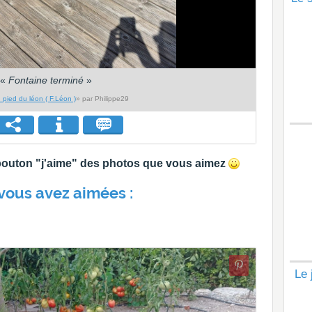
«
Fontaine terminé
»
n pied du léon ( F.Léon )
» par Philippe29
e bouton "j'aime" des photos que vous aimez
vous avez aimées :
Le 