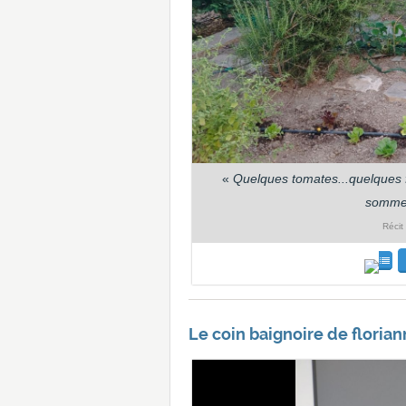
«
Quelques tomates...quelques f
sommes
Récit
Le coin baignoire de floriann