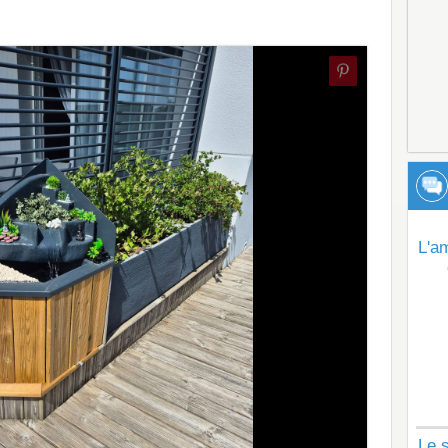
L'a
Le s