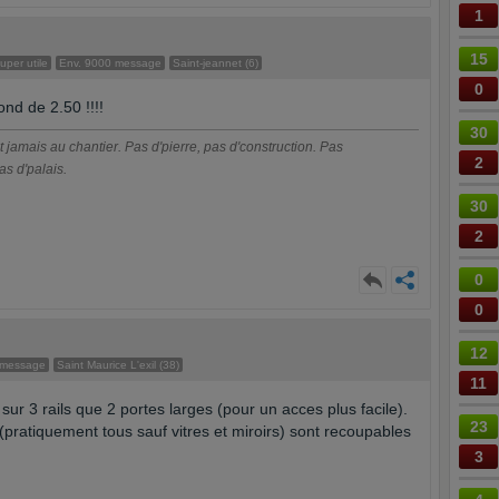
1
15
per utile
Env. 9000 message
Saint-jeannet (6)
0
fond de 2.50 !!!!
30
t jamais au chantier. Pas d'pierre, pas d'construction. Pas
2
as d'palais.
30
2
0
0
12
 message
Saint Maurice L'exil (38)
11
sur 3 rails que 2 portes larges (pour un acces plus facile).
23
pratiquement tous sauf vitres et miroirs) sont recoupables
3