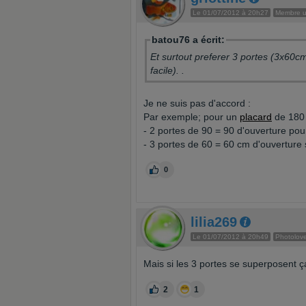
Le 01/07/2012 à 20h27
Membre ut
batou76 a écrit:
Et surtout preferer 3 portes (3x60cm
facile). .
Je ne suis pas d'accord :
Par exemple; pour un
placard
de 180 
- 2 portes de 90 = 90 d'ouverture po
- 3 portes de 60 = 60 cm d'ouverture 
0
lilia269
Le 01/07/2012 à 20h49
Photolove
Mais si les 3 portes se superposent ça
2
1