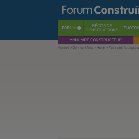
RÉCITS
DE
FORUM
PHOTO
‹
CONSTRUCTIONS
ANNUAIRE CONSTRUCTEUR
Accueil
Bonnes idées
Autre
Faire des largeurs 