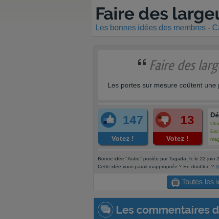
Faire des larg
Les bonnes idées des membres - Ca
Faire des lar
Les portes sur mesure coûtent une p
Dé
147
13
Chr
Eri
Votez !
Votez !
mag
syl
fre
Bonne idée "Autre" postée par Tagada_fc le 22 juin
bbc
Cette idée vous parait inappropriée ? En doublon ?
S
MA
Util
Toutes les 
Nal
grio
oli
Les commentaires
d
teti
Van