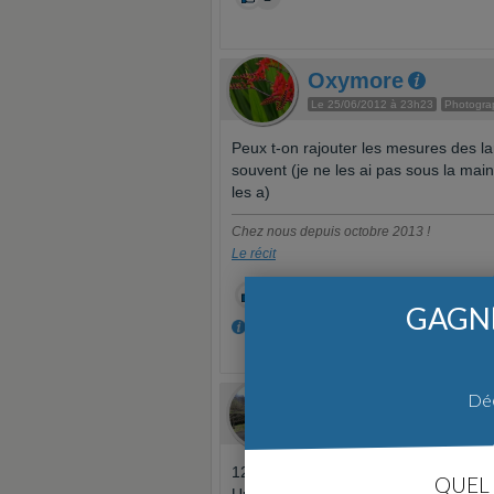
Oxymore
Le 25/06/2012 à 23h23
Photogra
Peux t-on rajouter les mesures des la
souvent (je ne les ai pas sous la main,
les a)
Chez nous depuis octobre 2013 !
Le récit
0
GAGNE
Edité 1 fois, la dernière fois il y a +14 ans.
Déc
scsm81
Le 25/06/2012 à 23h37
Super ph
120/150/180
QUEL 