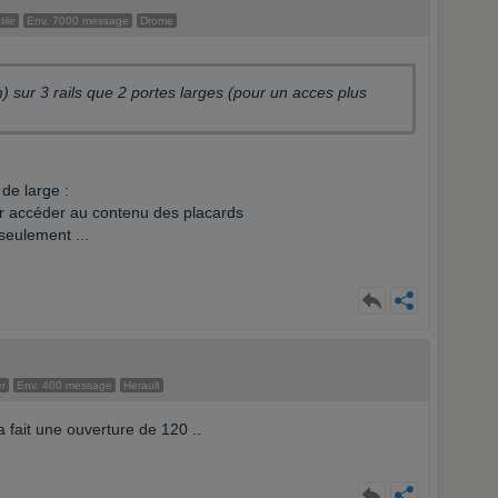
ile
Env. 7000 message
Drome
) sur 3 rails que 2 portes larges (pour un acces plus
de large :
ur accéder au contenu des placards
seulement ...
r
Env. 400 message
Herault
 fait une ouverture de 120 ..