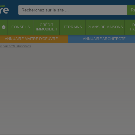
CRÉDIT
D
S
CONSEILS
TERRAINS
PLANS DE MAISONS
‹
IMMOBILIER
TR
ANNUAIRE MAITRE D'OEUVRE
ANNUAIRE ARCHITECTE
de placards standards