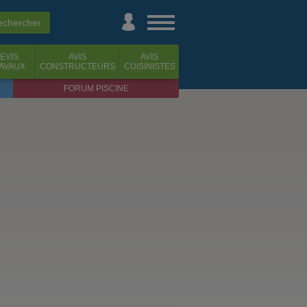
EVIS
AVIS
AVIS
AVAUX
CONSTRUCTEURS
CUISINISTES
FORUM PISCINE