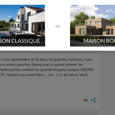
arge
upérieure à celle du son que certains ont l'air brillant avant d'avoir
ou
SON CLASSIQUE
MAISON BO
ile
Env. 3000 message
 ceux quiachètent le kit dans les grandes surfaces, mais
deux mains gauches (beaucoup ici quand même) les
imples portes existent en grande longueur jusque 280/300
P, médium recouvert déco....etc...) Le kit rail se vend