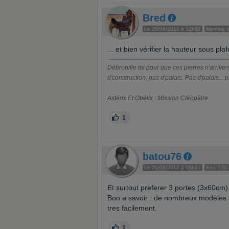
Bred
Le 25/06/2012 à 12h52
Membre su
... et bien vérifier la hauteur sous pla
Débrouille toi pour que ces pierres n'arriven
d'construction, pas d'palais. Pas d'palais... p
Astérix Et Obélix : Mission Cléopâtre
1
batou76
Le 25/06/2012 à 16h37
Env. 700
Et surtout preferer 3 portes (3x60cm) 
Bon a savoir : de nombreux modèles (
tres facilement.
1