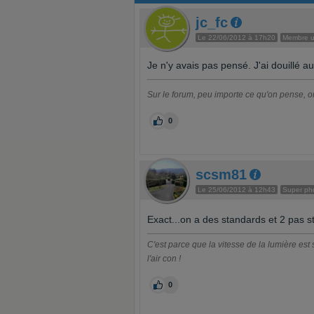
dvo
jc_fc
SL
Cle
Le 22/06/2012 à 17h20
Membre ul
Skit
Gla
Je n'y avais pas pensé. J'ai douillé 
ALA
non
Mg
Sur le forum, peu importe ce qu'on pense, on
0
scsm81
Le 25/06/2012 à 12h43
Super ph
Exact...on a des standards et 2 pas 
C'est parce que la vitesse de la lumière est s
l'air con !
0