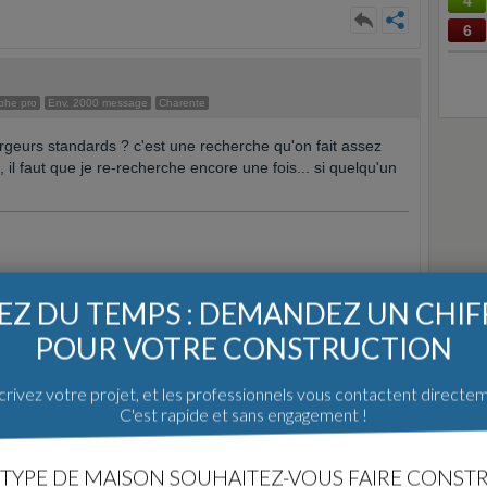
4
6
phe pro
Env. 2000 message
Charente
rgeurs standards ? c'est une recherche qu'on fait assez
 il faut que je re-recherche encore une fois... si quelqu'un
Z DU TEMPS : DEMANDEZ UN CHI
POUR VOTRE CONSTRUCTION
rivez votre projet, et les professionnels vous contactent directe
C'est rapide et sans engagement !
otographe
Env. 3000 message
Pont De Larn (81)
TYPE DE MAISON SOUHAITEZ-VOUS FAIRE CONSTR