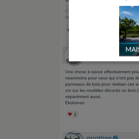
Un panneau standard fait 60 cm de l
C'est parce que la vitesse de la lumière est s
l'air con !
0
MAI
Ekoloman
Le 26/06/2012 à 14h29
Membre ut
Une chose à savoir effectivement pour
néanmoins pour ceux qui n'ont pas 
panneaux de bois pour réaliser ces s
cm sur les modèles décorés ou brut (C
séparément aussi.
Ekoloman
1
griottine