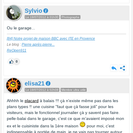
Sylvio
Le 19/07/2012 à 01h30
Photographe
Ou le garage...
[84] Notre projet de maison BBC avec ITE en Provence
Le blog :
Pierre après pierre...
ReOpen911
0
elisa21
Le 19/07/2012 à 02h08
Membre ultra utile
Ahhhh le
placard
à balais !!! çà n'existe même pas dans les
plans types !! une cuisine "faut que çà fasse joli" pour les
visiteurs, mais le fonctionnel journalier çà y savent pas faire.
pelle-balai dans le garage, c'est ce que m'avaient imposé mon
ex et le cuisiniste dans la 1ère maison
pour moi, c'est
indispensable à portée de main, je ne vais pas tourner autour