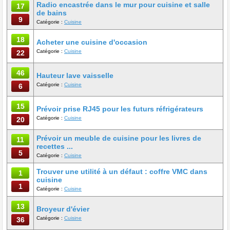
Radio encastrée dans le mur pour cuisine et salle
17
de bains
9
Catégorie :
Cuisine
18
Acheter une cuisine d'occasion
Catégorie :
Cuisine
22
46
Hauteur lave vaisselle
Catégorie :
Cuisine
6
15
Prévoir prise RJ45 pour les futurs réfrigérateurs
Catégorie :
Cuisine
20
Prévoir un meuble de cuisine pour les livres de
11
recettes ...
5
Catégorie :
Cuisine
Trouver une utilité à un défaut : coffre VMC dans
1
cuisine
1
Catégorie :
Cuisine
13
Broyeur d'évier
Catégorie :
Cuisine
36