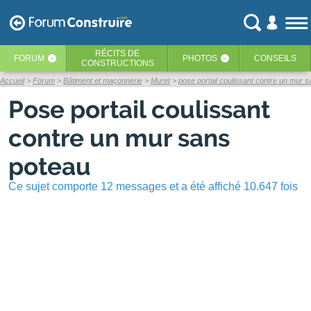
RÉCITS
DE
FORUM
PHOTOS
CONSEILS
‹
‹
CONSTRUCTIONS
Accueil
Forum
Bâtiment et maçonnerie
Muret
pose portail coulissant contre un mur 
Pose portail coulissant
contre un mur sans
poteau
Ce sujet comporte 12 messages et a été affiché 10.647 fois