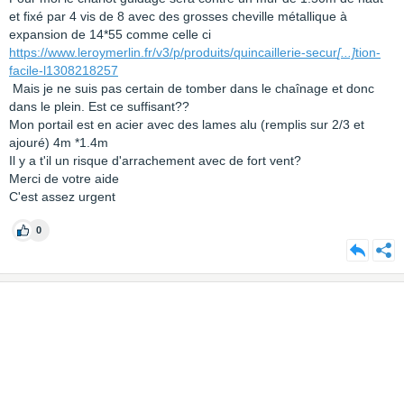
et fixé par 4 vis de 8 avec des grosses cheville métallique à
expansion de 14*55 comme celle ci
https://www.leroymerlin.fr/v3/p/produits/quincaillerie-secur
[...]
tion-
facile-l1308218257
Mais je ne suis pas certain de tomber dans le chaînage et donc
dans le plein. Est ce suffisant??
Mon portail est en acier avec des lames alu (remplis sur 2/3 et
ajouré) 4m *1.4m
Il y a t'il un risque d'arrachement avec de fort vent?
Merci de votre aide
C'est assez urgent
0