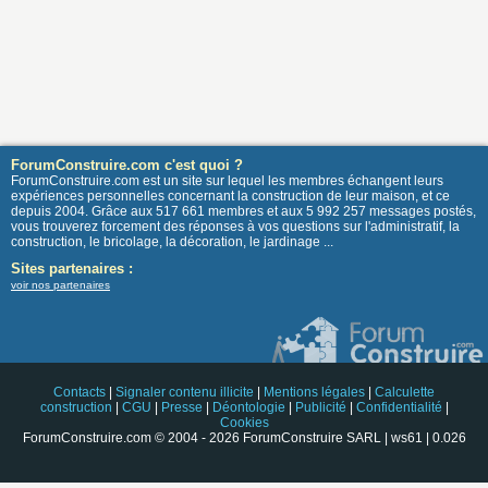
ForumConstruire.com c'est quoi ?
ForumConstruire.com est un site sur lequel les membres échangent leurs
expériences personnelles concernant la construction de leur maison, et ce
depuis 2004. Grâce aux 517 661 membres et aux 5 992 257 messages postés,
vous trouverez forcement des réponses à vos questions sur l'administratif, la
construction, le bricolage, la décoration, le jardinage ...
Sites partenaires :
voir nos partenaires
Contacts
|
Signaler contenu illicite
|
Mentions légales
|
Calculette
construction
|
CGU
|
Presse
|
Déontologie
|
Publicité
|
Confidentialité
|
Cookies
ForumConstruire.com © 2004 - 2026 ForumConstruire SARL | ws61 | 0.026