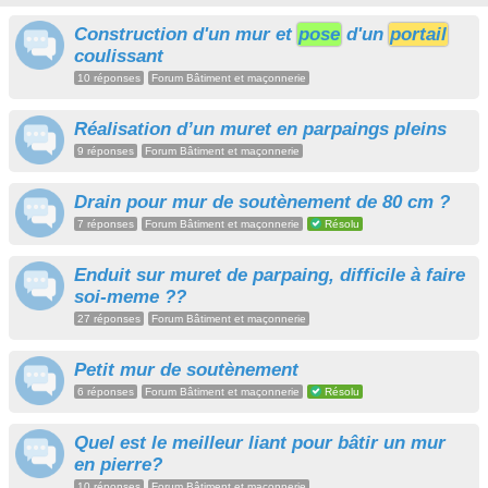
Construction d'un mur et
pose
d'un
portail
coulissant
10 réponses
Forum Bâtiment et maçonnerie
Réalisation d’un muret en parpaings pleins
9 réponses
Forum Bâtiment et maçonnerie
Drain pour mur de soutènement de 80 cm ?
7 réponses
Forum Bâtiment et maçonnerie
Résolu
Enduit sur muret de parpaing, difficile à faire
soi-meme ??
27 réponses
Forum Bâtiment et maçonnerie
Petit mur de soutènement
6 réponses
Forum Bâtiment et maçonnerie
Résolu
Quel est le meilleur liant pour bâtir un mur
en pierre?
10 réponses
Forum Bâtiment et maçonnerie