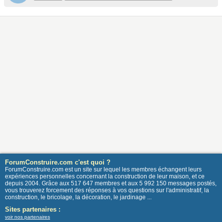
ForumConstruire.com c'est quoi ?
ForumConstruire.com est un site sur lequel les membres échangent leurs
expériences personnelles concernant la construction de leur maison, et ce
depuis 2004. Grâce aux 517 647 membres et aux 5 992 150 messages postés,
vous trouverez forcement des réponses à vos questions sur l'administratif, la
construction, le bricolage, la décoration, le jardinage ...
Sites partenaires :
voir nos partenaires