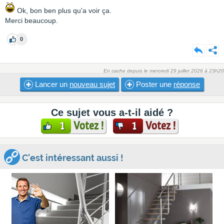
Ok, bon ben plus qu'a voir ça.
Merci beaucoup.
0
En cache depuis le mercredi 29 juillet 2026 à 23h20
Lancer un
nouveau sujet
Poster une
réponse
Ce sujet vous a-t-il aidé ?
Votez !
Votez !
1
1
C'est intéressant aussi !