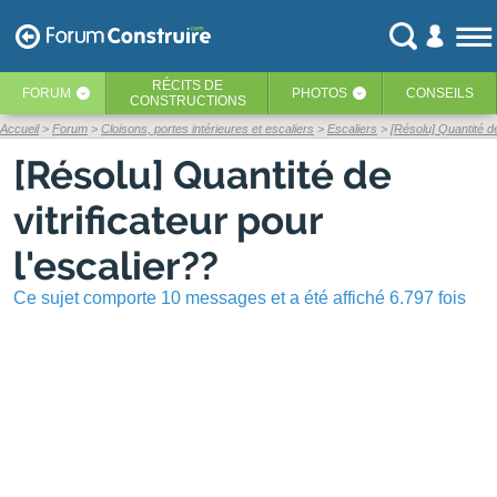
RÉCITS
DE
FORUM
PHOTOS
CONSEILS
‹
‹
CONSTRUCTIONS
Accueil
Forum
Cloisons, portes intérieures et escaliers
Escaliers
[Résolu] Quantité de 
[Résolu] Quantité de
vitrificateur pour
l'escalier??
Ce sujet comporte 10 messages et a été affiché 6.797 fois