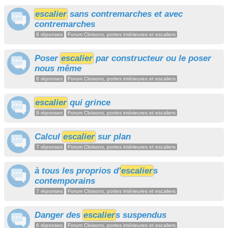
escalier
sans contremarches et avec
contremarches
8 réponses
Forum Cloisons, portes intérieures et escaliers
Poser
escalier
par constructeur ou le poser
nous même
8 réponses
Forum Cloisons, portes intérieures et escaliers
escalier
qui grince
9 réponses
Forum Cloisons, portes intérieures et escaliers
Calcul
escalier
sur plan
7 réponses
Forum Cloisons, portes intérieures et escaliers
à tous les proprios d'
escalier
s
contemporains
7 réponses
Forum Cloisons, portes intérieures et escaliers
Danger des
escalier
s suspendus
6 réponses
Forum Cloisons, portes intérieures et escaliers