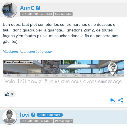
AnnC
Le 12/06/2012 à 21h44
Membre utile
Euh oups, faut ptet compter les contremarches et le dessous en
fait... donc quadrupler la quantité... (mettons 20m2, de toutes
façons y'en faudra plusieurs couches donc la fin du pot sera pas
gâchée)
http://annc.forumconstruire.com/
0
lovi
Auteur du sujet
Le 13/06/2012 à 14h02
Photographe