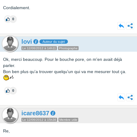
Cordialement.
0
lovi
Auteur du sujet
Le 12/06/2012 à 14h11
Photographe
Ok, merci beaucoup. Pour le bouche pore, on m'en avait déjà
parler.
Bon ben plus qu'a trouver quelqu'un qui va me mesurer tout ça.
0
icare8637
Le 12/06/2012 à 15h36
Membre utile
Re,