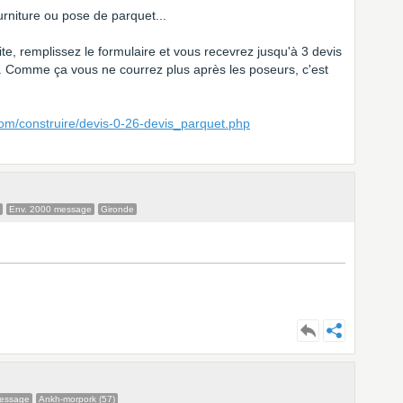
rniture ou pose de parquet...
ite, remplissez le formulaire et vous recevrez jusqu'à 3 devis
. Comme ça vous ne courrez plus après les poseurs, c'est
com/construire/devis-0-26-devis_parquet.php
Env. 2000 message
Gironde
message
Ankh-morpork (57)