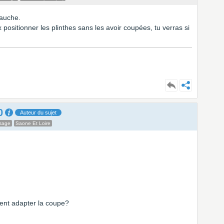
gauche.
x positionner les plinthes sans les avoir coupées, tu verras si
0
Auteur du sujet
sage
Saone Et Loire
ent adapter la coupe?