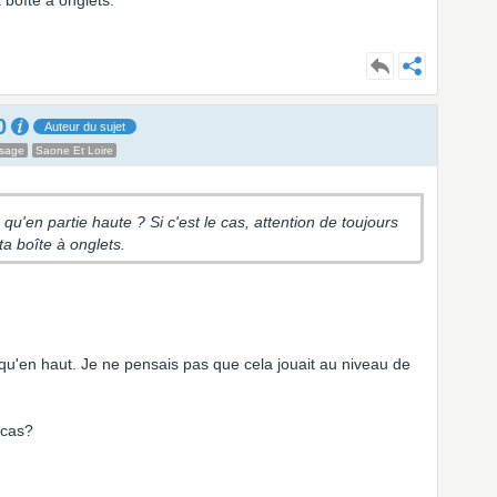
 boîte à onglets.
0
Auteur du sujet
ssage
Saone Et Loire
 qu'en partie haute ? Si c'est le cas, attention de toujours
a boîte à onglets.
qu'en haut. Je ne pensais pas que cela jouait au niveau de
 cas?