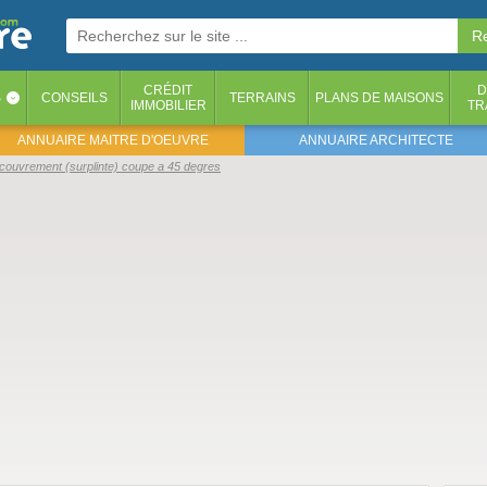
CRÉDIT
D
S
CONSEILS
TERRAINS
PLANS DE MAISONS
‹
IMMOBILIER
TR
ANNUAIRE MAITRE D'OEUVRE
ANNUAIRE ARCHITECTE
ecouvrement (surplinte) coupe a 45 degres