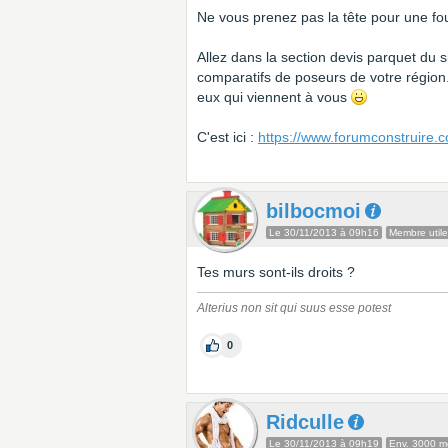
Ne vous prenez pas la tête pour une fou
Allez dans la section devis parquet du s
comparatifs de poseurs de votre région
eux qui viennent à vous
C'est ici :
https://www.forumconstruire.
bilbocmoi
Le 30/11/2013 à 09h16
Membre utile
Tes murs sont-ils droits ?
Alterius non sit qui suus esse potest
0
Ridculle
Le 30/11/2013 à 09h19
Env. 3000 