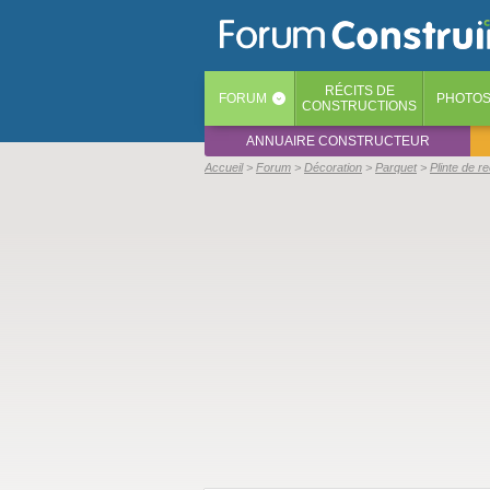
RÉCITS
DE
FORUM
PHOTO
‹
CONSTRUCTIONS
ANNUAIRE CONSTRUCTEUR
Accueil
Forum
Décoration
Parquet
Plinte de r