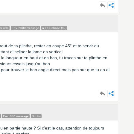
 utile
Env. 5000 message
à La Retraite (82)
haut de ta plinthe, rester en coupe 45° et te servir du
nt d'incliner la lame en vertical
la longueur en haut et en bas, tu traces sur ta plinthe en
usieurs essais jusqu'au bon
 pour trouver le bon angle direct mais pas sur que tu en ai
Env. 800 message
Doubs
u'en partie haute ? Si c'est le cas, attention de toujours