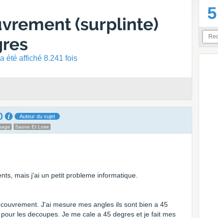
5
uvrement (surplinte)
gres
 été affiché 8.241 fois
0
Auteur du sujet
sage
Saone Et Loire
ts, mais j'ai un petit probleme informatique.
ecouvrement. J'ai mesure mes angles ils sont bien a 45
al pour les decoupes. Je me cale a 45 degres et je fait mes