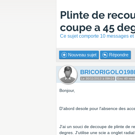
Plinte de reco
coupe a 45 de
Ce sujet comporte 10 messages et a
Nouveau sujet
Répondre
BRICORIGOLO198
Le 30/11/2013 à 09h14
Env. 40 mes
Bonjour,
D'abord desole pour l'absence des accen
J'ai un souci de decoupe de plinte de r
degres. J'utilise une scie a onglet radi