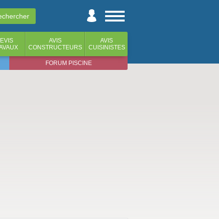
EVIS
AVIS
AVIS
AVAUX
CONSTRUCTEURS
CUISINISTES
FORUM PISCINE