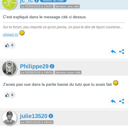
jc_fc
Auteur du sujet
Le 03/09/2018 à 14h57
Membre ultra utile
C'est expliqué dans le message cité ci dessus.
Sur le forum, peu importe ce qu'on pense, on peut le dire de façon courtoise...
cliquez ici
0
Philippe29
Le 03/09/2018 à 19h54
Membre super utile
J'avais pas vue dans la partie basse du tuto que tu avais fait
0
julie13520
Le 28/01/2019 à 15h21