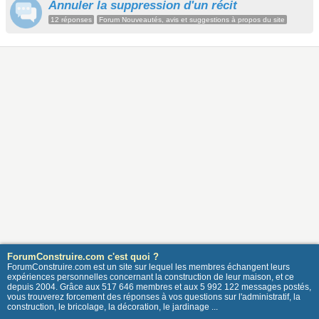
Annuler la suppression d'un récit
12 réponses
Forum Nouveautés, avis et suggestions à propos du site
ForumConstruire.com c'est quoi ?
ForumConstruire.com est un site sur lequel les membres échangent leurs
expériences personnelles concernant la construction de leur maison, et ce
depuis 2004. Grâce aux 517 646 membres et aux 5 992 122 messages postés,
vous trouverez forcement des réponses à vos questions sur l'administratif, la
construction, le bricolage, la décoration, le jardinage ...