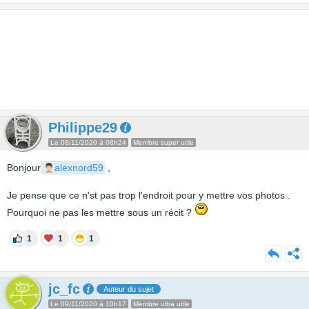
Philippe29
Le 08/11/2020 à 08h24
Membre super utile
Bonjour
alexnord59
,
Je pense que ce n'st pas trop l'endroit pour y mettre vos photos .
Pourquoi ne pas les mettre sous un récit ?
1
1
1
jc_fc
Auteur du sujet
Le 09/11/2020 à 10h17
Membre ultra utile