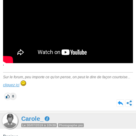
'
Sur le forum, peu importe ce qu'on pense, on peut le dire de façon courtoise...
cliquez ici
0
Carole_
Le 30/07/2019 à 10h39
Photographe pro