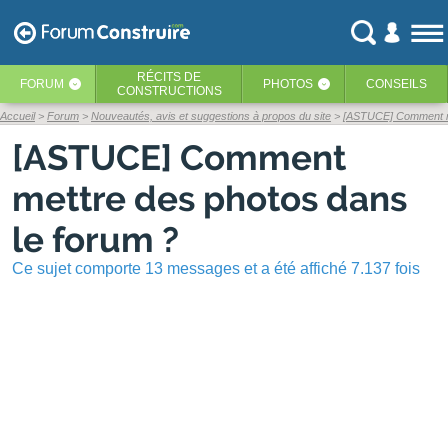
RÉCITS
DE
FORUM
PHOTOS
CONSEILS
‹
‹
CONSTRUCTIONS
Accueil
Forum
Nouveautés, avis et suggestions à propos du site
[ASTUCE] Comment me
[ASTUCE] Comment
mettre des photos dans
le forum ?
Ce sujet comporte 13 messages et a été affiché 7.137 fois