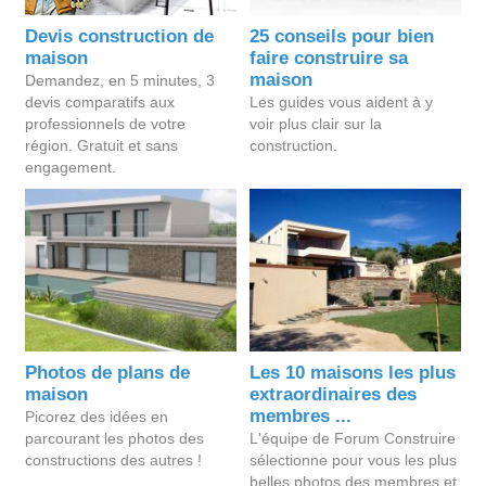
Devis construction de
25 conseils pour bien
maison
faire construire sa
maison
Demandez, en 5 minutes, 3
devis comparatifs aux
Les guides vous aident à y
professionnels de votre
voir plus clair sur la
région. Gratuit et sans
construction.
engagement.
Photos de plans de
Les 10 maisons les plus
maison
extraordinaires des
membres ...
Picorez des idées en
parcourant les photos des
L'équipe de Forum Construire
constructions des autres !
sélectionne pour vous les plus
belles photos des membres et