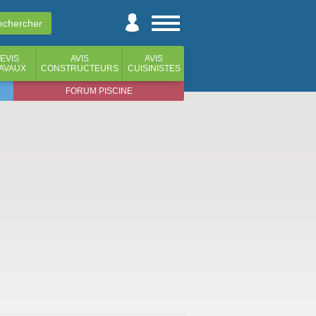
EVIS
AVIS
AVIS
AVAUX
CONSTRUCTEURS
CUISINISTES
FORUM PISCINE