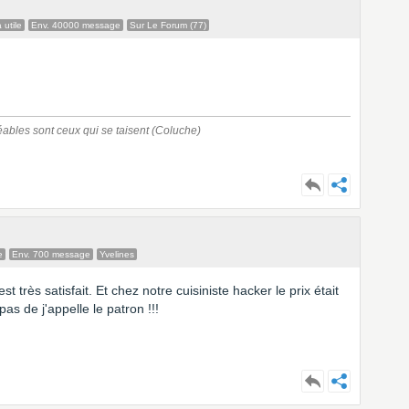
 utile
Env. 40000 message
Sur Le Forum (77)
réables sont ceux qui se taisent (Coluche)
e
Env. 700 message
Yvelines
t très satisfait. Et chez notre cuisiniste hacker le prix était
s de j'appelle le patron !!!