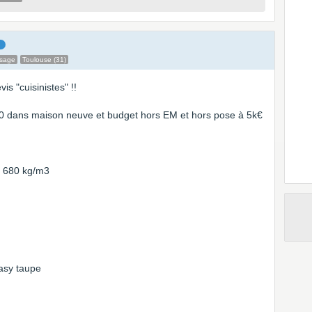
ssage
Toulouse (31)
s "cuisinistes" !!
550 dans maison neuve et budget hors EM et hors pose à 5k€
- 680 kg/m3
asy taupe