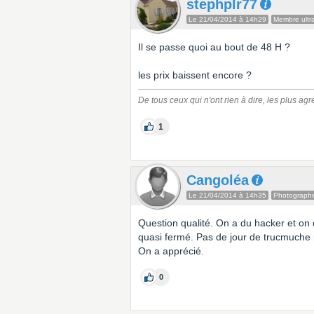
stephplr77
Le 21/04/2014 à 14h29
Membre ultra
Il se passe quoi au bout de 48 H ?
les prix baissent encore ?
De tous ceux qui n'ont rien à dire, les plus ag
1
Cangoléa
Le 21/04/2014 à 14h35
Photograph
Question qualité. On a du hacker et on es
quasi fermé. Pas de jour de trucmuche pa
On a apprécié.
0