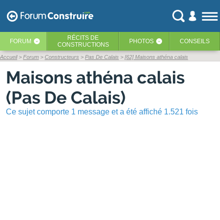
RÉCITS
DE
FORUM
PHOTOS
CONSEILS
‹
‹
CONSTRUCTIONS
Accueil
Forum
Constructeurs
Pas De Calais
[62] Maisons athéna calais
Maisons athéna calais
(Pas De Calais)
Ce sujet comporte 1 message et a été affiché 1.521 fois