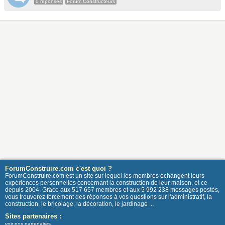
0 réponses
Forum Constructeurs
ForumConstruire.com c'est quoi ?
ForumConstruire.com est un site sur lequel les membres échangent leurs
expériences personnelles concernant la construction de leur maison, et ce
depuis 2004. Grâce aux 517 657 membres et aux 5 992 238 messages postés,
vous trouverez forcement des réponses à vos questions sur l'administratif, la
construction, le bricolage, la décoration, le jardinage ...
Sites partenaires :
voir nos partenaires