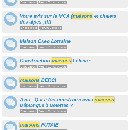
0 réponses
Forum Constructeurs
Votre avis sur le MCA (
maisons
et chalets
des alpes )!!!!
37 réponses
Forum Corbeille
Maison Oxeo Lorraine
0 réponses
Forum Constructeurs
Construction
maisons
Lelièvre
0 réponses
Forum Constructeurs
maisons
BERCI
0 réponses
Forum Constructeurs
Avis : Qui a fait construire avec
maisons
Déplanque à Delettes ?
0 réponses
Forum Constructeurs
maisons
FUTAIE