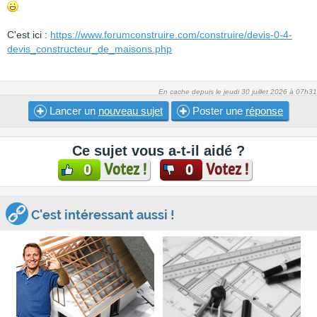
C'est ici :
https://www.forumconstruire.com/construire/devis-0-4-
devis_constructeur_de_maisons.php
En cache depuis le jeudi 30 juillet 2026 à 07h31
Lancer un
nouveau sujet
Poster une
réponse
Ce sujet vous a-t-il aidé ?
Votez !
Votez !
0
0
C'est intéressant aussi !