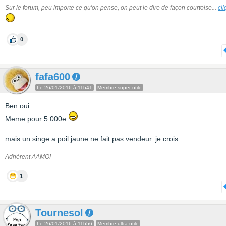
Sur le forum, peu importe ce qu'on pense, on peut le dire de façon courtoise...
cli
0
fafa600
Le 26/01/2016 à 11h41
Membre super utile
Ben oui
Meme pour 5 000e
mais un singe a poil jaune ne fait pas vendeur..je crois
Adhèrent AAMOI
1
Tournesol
Le 26/01/2016 à 11h56
Membre ultra utile