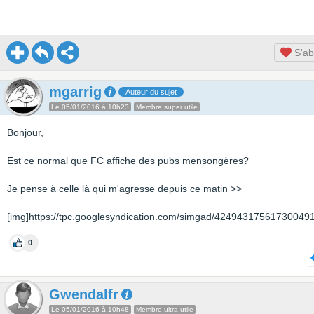
S'ab
mgarrig
Auteur du sujet
Le 05/01/2016 à 10h23
Membre super utile
Bonjour,
Est ce normal que FC affiche des pubs mensongères?
Je pense à celle là qui m'agresse depuis ce matin >>
[img]https://tpc.googlesyndication.com/simgad/424943175617300491
0
Gwendalfr
Le 05/01/2016 à 10h48
Membre ultra utile