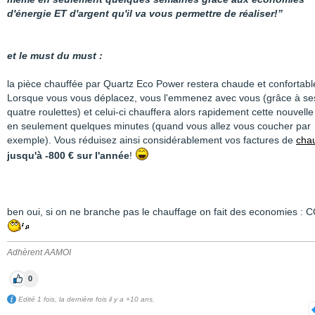
d'énergie ET d'argent qu'il va vous permettre de réaliser!”
et le must du must :
la pièce chauffée par Quartz Eco Power restera chaude et confortabl
Lorsque vous vous déplacez, vous l'emmenez avec vous (grâce à se
quatre roulettes) et celui-ci chauffera alors rapidement cette nouvelle
en seulement quelques minutes (quand vous allez vous coucher par
exemple). Vous réduisez ainsi considérablement vos factures de
cha
jusqu'à -800 € sur l'année
!
ben oui, si on ne branche pas le chauffage on fait des economies :
Adhèrent AAMOI
0
Edité 1 fois, la dernière fois il y a +10 ans.