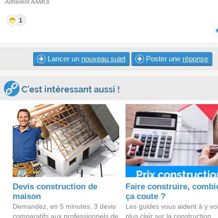
Adhèrent AAMOI
1
Lancer un
nouveau sujet
Poster une
réponse
C'est intéressant aussi !
Devis construction de
Faire construire, combi
maison
ça coute ?
Demandez, en 5 minutes, 3 devis
Les guides vous aident à y vo
comparatifs aux professionnels de
plus clair sur la construction.