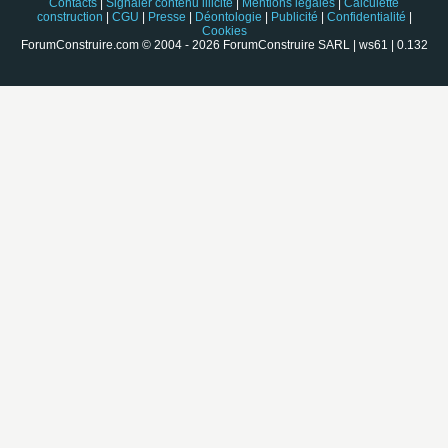
Contacts
|
Signaler contenu illicite
|
Mentions légales
|
Calculette
construction
|
CGU
|
Presse
|
Déontologie
|
Publicité
|
Confidentialité
|
Cookies
ForumConstruire.com © 2004 - 2026 ForumConstruire SARL | ws61 | 0.132