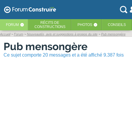
RÉCITS
DE
FORUM
PHOTOS
CONSEILS
‹
‹
CONSTRUCTIONS
Accueil
Forum
Nouveautés, avis et suggestions à propos du site
Pub mensongère
Pub mensongère
Ce sujet comporte 20 messages et a été affiché 9.387 fois