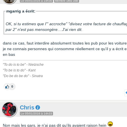
Le 05/01/2016 à 14h30
Membre ultra utile
mgarrig a écrit:
OK, si tu estimes que l'" accroche" "divisez votre facture de chauffa
par 2" n'est pas mensongère....J'ai rien dit.
dans ce cas, faut interdire absolument toutes les pub pour les voiture
je ne connais personnes qui consomme réellement ce qu'il y a écrit en
en bas
"To do is to be" - Nietzsche
"To be is to do" - Kant
"Do be do be do" - Sinatra
0
Chris
Le 05/01/2016 à 14h33
Non mais les gars, je n'ai pas dit qu'ils avaient raison hein