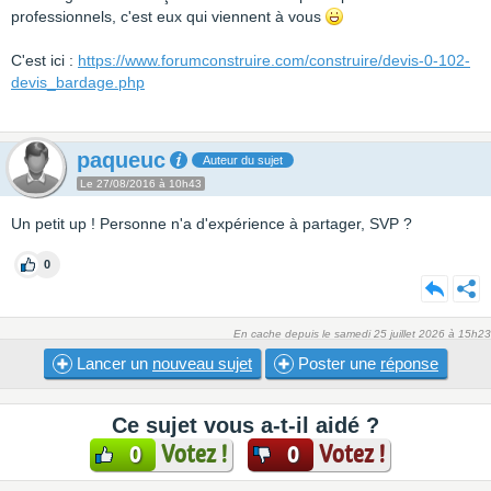
professionnels, c'est eux qui viennent à vous
C'est ici :
https://www.forumconstruire.com/construire/devis-0-102-
devis_bardage.php
paqueuc
Auteur du sujet
Le 27/08/2016 à 10h43
Un petit up ! Personne n'a d'expérience à partager, SVP ?
0
En cache depuis le samedi 25 juillet 2026 à 15h23
Lancer un
nouveau sujet
Poster une
réponse
Ce sujet vous a-t-il aidé ?
Votez !
Votez !
0
0