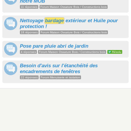
notre MOB
11 réponses
Forum Maison Ossature Bois / Constructions bois
Nettoyage
bardage
extérieur et Huile pour
protection !
18 réponses
Forum Maison Ossature Bois / Constructions bois
Pose pare pluie abri de jardin
4 réponses
Forum Maison Ossature Bois / Constructions bois
Résolu
Besoin d'avis sur l'étanchéité des
encadrements de fenêtres
22 réponses
Forum Menuiserie et isolation