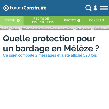
RÉCITS
DE
FORUM
PHOTOS
CONSEILS
‹
‹
CONSTRUCTIONS
Accueil
Forum
Maison Ossature Bois / Constructions bois
Bardage bois
Quelle prote
Quelle protection pour
un bardage en Mélèze ?
Ce sujet comporte 2 messages et a été affiché 523 fois