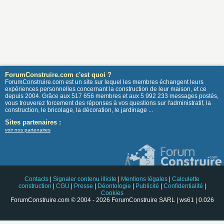
ForumConstruire.com c'est quoi ?
ForumConstruire.com est un site sur lequel les membres échangent leurs
expériences personnelles concernant la construction de leur maison, et ce
depuis 2004. Grâce aux 517 656 membres et aux 5 992 233 messages postés,
vous trouverez forcement des réponses à vos questions sur l'administratif, la
construction, le bricolage, la décoration, le jardinage ...
Sites partenaires :
voir nos partenaires
Contacts
|
Signaler contenu illicite
|
Mentions légales
|
Calculette
construction
|
CGU
|
Presse
|
Déontologie
|
Publicité
|
Confidentialité
|
Cookies
ForumConstruire.com © 2004 - 2026 ForumConstruire SARL | ws61 | 0.026