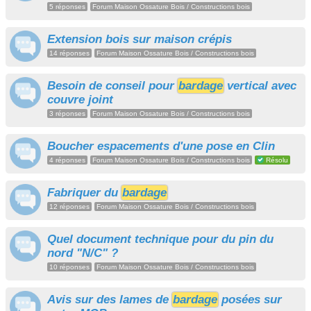
5 réponses
Forum Maison Ossature Bois / Constructions bois
Extension bois sur maison crépis
14 réponses
Forum Maison Ossature Bois / Constructions bois
Besoin de conseil pour
bardage
vertical avec
couvre joint
3 réponses
Forum Maison Ossature Bois / Constructions bois
Boucher espacements d'une pose en Clin
4 réponses
Forum Maison Ossature Bois / Constructions bois
Résolu
Fabriquer du
bardage
12 réponses
Forum Maison Ossature Bois / Constructions bois
Quel document technique pour du pin du
nord "N/C" ?
10 réponses
Forum Maison Ossature Bois / Constructions bois
Avis sur des lames de
bardage
posées sur