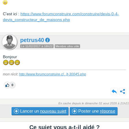
C'est ici :
https://www.forumconstruire.com/construire/devis-0-4-
devis_constructeur_de_maisons.php
petrus40
Le 11/02/2017 à 18h22
Membre ultra utile
Bonjour
mon récit:
http://www.forumconstruire.c
[...]
t-30045.php
0
En cache depuis le dimanche 02 aout 2026 à 21h21
Lancer un
nouveau sujet
Poster une
réponse
Ce sujet vous a-t-il aidé ?