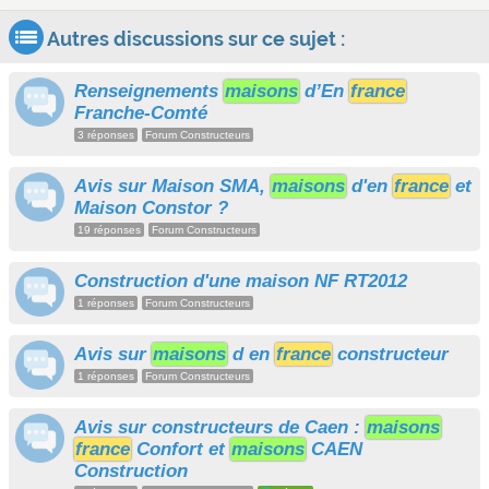
Autres discussions sur ce sujet :
Renseignements
maisons
d’En
france
Franche-Comté
3 réponses
Forum Constructeurs
Avis sur Maison SMA,
maisons
d'en
france
et
Maison Constor ?
19 réponses
Forum Constructeurs
Construction d'une maison NF RT2012
1 réponses
Forum Constructeurs
Avis sur
maisons
d en
france
constructeur
1 réponses
Forum Constructeurs
Avis sur constructeurs de Caen :
maisons
france
Confort et
maisons
CAEN
Construction