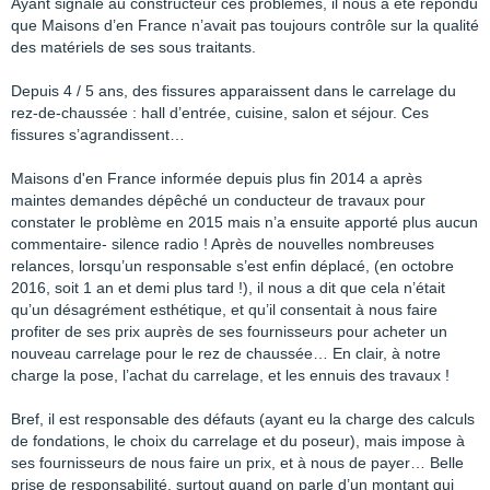
Ayant signalé au constructeur ces problèmes, il nous a été répondu
que Maisons d’en France n’avait pas toujours contrôle sur la qualité
des matériels de ses sous traitants.
Depuis 4 / 5 ans, des fissures apparaissent dans le carrelage du
rez-de-chaussée : hall d’entrée, cuisine, salon et séjour. Ces
fissures s’agrandissent…
Maisons d'en France informée depuis plus fin 2014 a après
maintes demandes dépêché un conducteur de travaux pour
constater le problème en 2015 mais n’a ensuite apporté plus aucun
commentaire- silence radio ! Après de nouvelles nombreuses
relances, lorsqu’un responsable s’est enfin déplacé, (en octobre
2016, soit 1 an et demi plus tard !), il nous a dit que cela n’était
qu’un désagrément esthétique, et qu’il consentait à nous faire
profiter de ses prix auprès de ses fournisseurs pour acheter un
nouveau carrelage pour le rez de chaussée… En clair, à notre
charge la pose, l’achat du carrelage, et les ennuis des travaux !
Bref, il est responsable des défauts (ayant eu la charge des calculs
de fondations, le choix du carrelage et du poseur), mais impose à
ses fournisseurs de nous faire un prix, et à nous de payer… Belle
prise de responsabilité, surtout quand on parle d’un montant qui