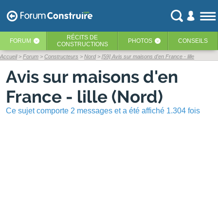
RÉCITS
DE
FORUM
PHOTOS
CONSEILS
‹
‹
CONSTRUCTIONS
Accueil
Forum
Constructeurs
Nord
[59] Avis sur maisons d'en France - lille
Avis sur maisons d'en
France - lille (Nord)
Ce sujet comporte 2 messages et a été affiché 1.304 fois