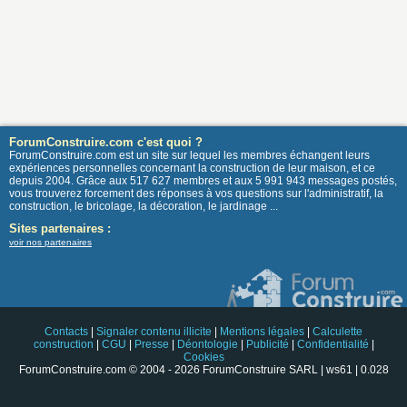
ForumConstruire.com c'est quoi ?
ForumConstruire.com est un site sur lequel les membres échangent leurs
expériences personnelles concernant la construction de leur maison, et ce
depuis 2004. Grâce aux 517 627 membres et aux 5 991 943 messages postés,
vous trouverez forcement des réponses à vos questions sur l'administratif, la
construction, le bricolage, la décoration, le jardinage ...
Sites partenaires :
voir nos partenaires
Contacts
|
Signaler contenu illicite
|
Mentions légales
|
Calculette
construction
|
CGU
|
Presse
|
Déontologie
|
Publicité
|
Confidentialité
|
Cookies
ForumConstruire.com © 2004 - 2026 ForumConstruire SARL | ws61 | 0.028