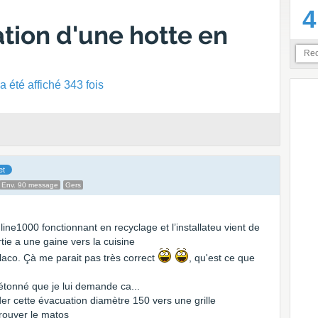
4
tion d'une hotte en
 été affiché 343 fois
et
Env. 90 message
Gers
line1000 fonctionnant en recyclage et l’installateu vient de
tie a une gaine vers la cuisine
laco. Çà me parait pas très correct
, qu'est ce que
t étonné que je lui demande ca...
cette évacuation diamètre 150 vers une grille
trouver le matos