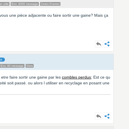
r utile
Env. 4000 message
Cotes D'armor
z-vous une pièce adjacente ou faire sortir une gaine? Mais ça
et
Env. 90 message
Gers
etre faire sortir une gaine par les
combles perdus
; Est ce qu
heité soit passé. ou alors l utiliser en recyclage en posant une