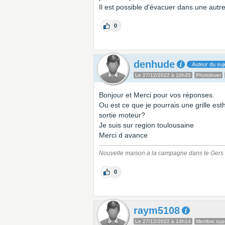
Il est possible d'évacuer dans une autr
0
denhude
Auteur du suj
Le 27/12/2022 à 10h35
Photolover
Bonjour et Merci pour vos réponses.
Ou est ce que je pourrais une grille esth
sortie moteur?
Je suis sur region toulousaine
Merci d avance
Nouvelle maison a la campagne dans le Gers
0
raym5108
Le 27/12/2022 à 14h14
Membre supe