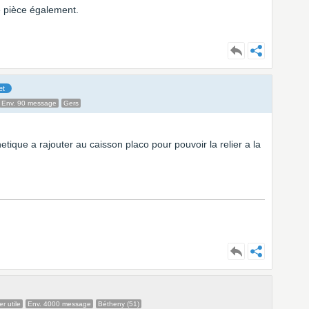
e pièce également.
et
Env. 90 message
Gers
etique a rajouter au caisson placo pour pouvoir la relier a la
r utile
Env. 4000 message
Bétheny (51)