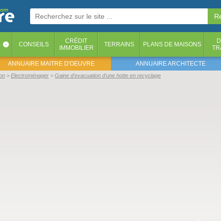
CRÉDIT
D
S
CONSEILS
TERRAINS
PLANS DE MAISONS
‹
IMMOBILIER
TR
ANNUAIRE MAITRE D'OEUVRE
ANNUAIRE ARCHITECTE
on
Electroménager
Gaine d'evacuation d'une hotte en recyclage