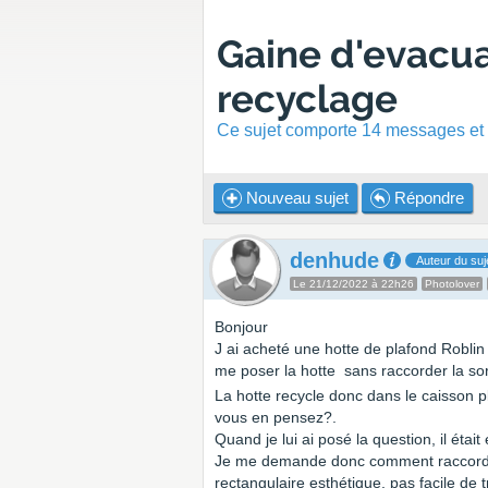
Gaine d'evacua
recyclage
Ce sujet comporte 14 messages et a
Nouveau sujet
Répondre
denhude
Auteur du suj
Le 21/12/2022 à 22h26
Photolover
Bonjour
J ai acheté une hotte de plafond Roblin 
me poser la hotte sans raccorder la sor
La hotte recycle donc dans le caisson p
vous en pensez?.
Quand je lui ai posé la question, il étai
Je me demande donc comment raccorder 
rectangulaire esthétique, pas facile de 