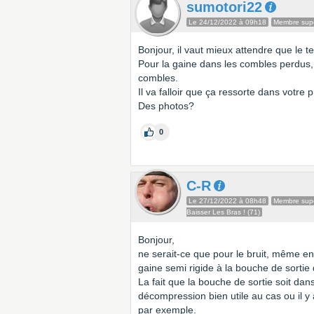
sumotori22
Le 24/12/2022 à 09h18
Membre supe
Bonjour, il vaut mieux attendre que le te
Pour la gaine dans les combles perdus,
combles.
Il va falloir que ça ressorte dans votre 
Des photos?
0
C-R
Le 27/12/2022 à 08h48
Membre supe
Baisser Les Bras ! (71)
Bonjour,
ne serait-ce que pour le bruit, même en
gaine semi rigide à la bouche de sortie
La fait que la bouche de sortie soit dan
décompression bien utile au cas ou il 
par exemple.