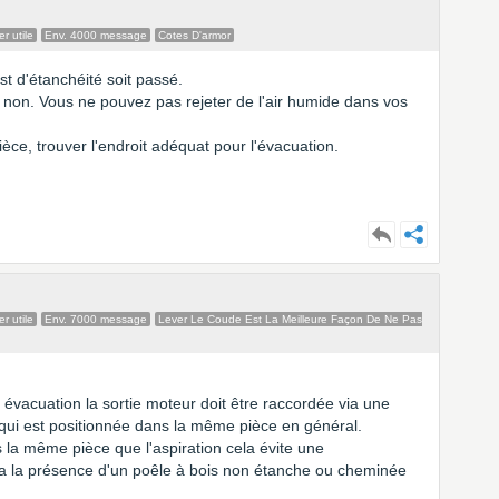
r utile
Env. 4000 message
Cotes D'armor
st d'étanchéité soit passé.
 non. Vous ne pouvez pas rejeter de l'air humide dans vos
pièce, trouver l'endroit adéquat pour l'évacuation.
r utile
Env. 7000 message
Lever Le Coude Est La Meilleure Façon De Ne Pas
 évacuation la sortie moteur doit être raccordée via une
 qui est positionnée dans la même pièce en général.
s la même pièce que l'aspiration cela évite une
y a la présence d'un poêle à bois non étanche ou cheminée