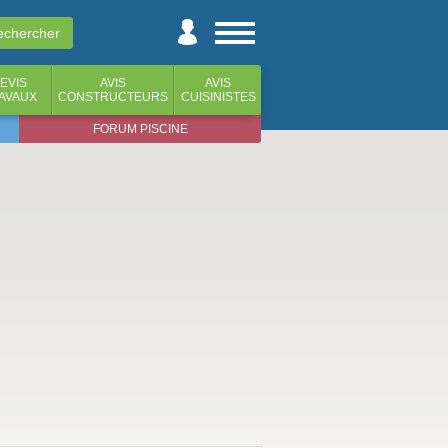
EVIS
AVIS
AVIS
AVAUX
CONSTRUCTEURS
CUISINISTES
FORUM PISCINE