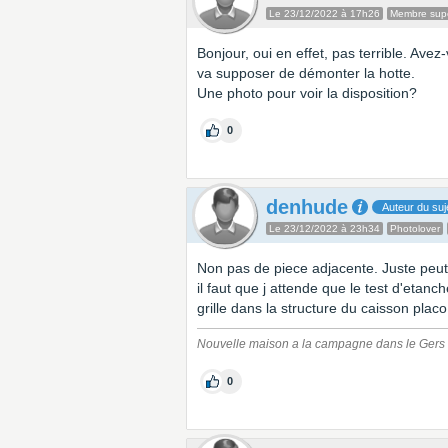
Le 23/12/2022 à 17h26
Membre supe
Bonjour, oui en effet, pas terrible. Ave
va supposer de démonter la hotte.
Une photo pour voir la disposition?
0
denhude
Auteur du suj
Le 23/12/2022 à 23h34
Photolover
Non pas de piece adjacente. Juste peut 
il faut que j attende que le test d'etanc
grille dans la structure du caisson placo
Nouvelle maison a la campagne dans le Gers
0