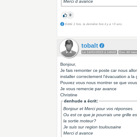
Merci d avance
0
Edité 1 fois, la dernière fois il y a +3 ans.
tobalt
Le 14/01/2023 à 14h02
Env. 40 me
Bonjour,
Je fais remonter ce poste car nous all
installer correctement l'évacuation a la g
Pouvez vous nous montrer se que vous 
Je vous remercie par avance
Christine
denhude a écrit:
Bonjour et Merci pour vos réponses.
Ou est ce que je pourrais une grille es
la sortie moteur?
Je suis sur region toulousaine
Merci d avance