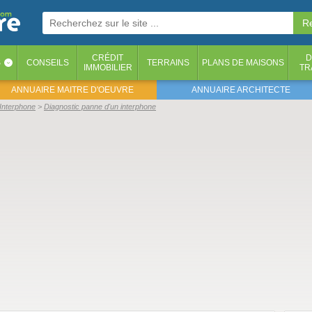
CRÉDIT
D
S
CONSEILS
TERRAINS
PLANS DE MAISONS
‹
IMMOBILIER
TR
ANNUAIRE MAITRE D'OEUVRE
ANNUAIRE ARCHITECTE
Interphone
Diagnostic panne d'un interphone