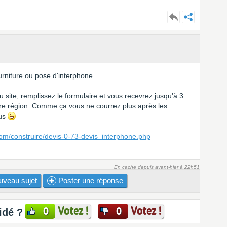
rniture ou pose d'interphone...
u site, remplissez le formulaire et vous recevrez jusqu'à 3
otre région. Comme ça vous ne courrez plus après les
ous
com/construire/devis-0-73-devis_interphone.php
En cache depuis avant-hier à 22h51
uveau sujet
Poster une
réponse
Votez !
Votez !
0
0
idé ?