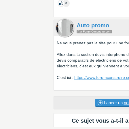
0
Auto promo
Par ForumConstruire.com
Ne vous prenez pas la tête pour une fou
Allez dans la section devis interphone d
devis comparatifs de électriciens de v
électriciens, c'est eux qui viennent à v
C'est ici :
https://www.forumconstruire.
Lancer un
no
Ce sujet vous a-t-il a