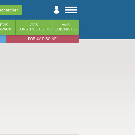
EVIS
AVIS
AVIS
AVAUX
CONSTRUCTEURS
CUISINISTES
FORUM PISCINE