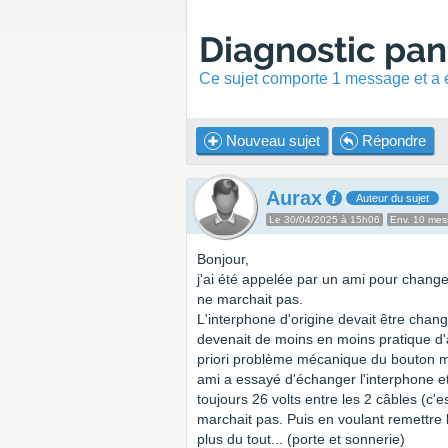
Diagnostic pan
Ce sujet comporte 1 message et a é
Nouveau sujet
Répondre
Aurax
Auteur du sujet
Le 30/04/2025 à 15h06
Env. 10 me
Bonjour,
j'ai été appelée par un ami pour change
ne marchait pas.
L'interphone d'origine devait être chang
devenait de moins en moins pratique d'
priori problème mécanique du bouton m
ami a essayé d'échanger l'interphone et a
toujours 26 volts entre les 2 câbles (c
marchait pas. Puis en voulant remettre 
plus du tout... (porte et sonnerie)