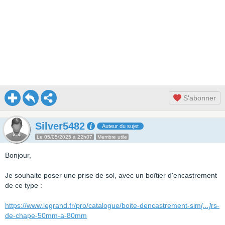
S'abonner
Silver5482
Auteur du sujet
Le 05/05/2025 à 22h07
Membre utile
Bonjour,
Je souhaite poser une prise de sol, avec un boîtier d'encastrement
de ce type :
https://www.legrand.fr/pro/catalogue/boite-dencastrement-sim
[...]
rs-
de-chape-50mm-a-80mm