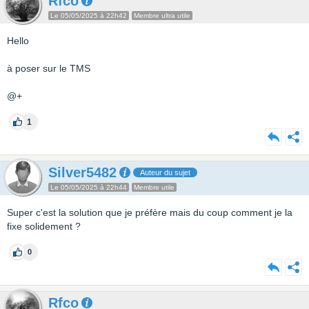
Rfco
Le 05/05/2025 à 22h42
Membre ultra utile
Hello
à poser sur le TMS
@+
1
Silver5482
Auteur du sujet
Le 05/05/2025 à 22h44
Membre utile
Super c'est la solution que je préfère mais du coup comment je la
fixe solidement ?
0
Rfco