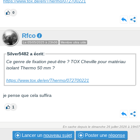
https://www.tox.de/en/Thermo/072700221
0
Rfco
Le 05/05/2025 à 23h06
Membre ultra utile
Silver5482 a écrit:
Ce genre de fixation peut-être ? TOX Cheville pour matériau
isolant Thermo 50 mm ?
https://www.tox.de/en/Thermo/072700221
je pense que cela suffira
1
En cache depuis le dimanche 26 juillet 2026 à 19h07
Lancer un
nouveau sujet
Poster une
réponse