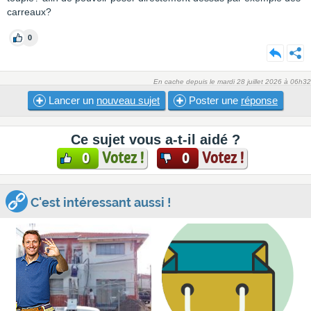
carreaux?
0
En cache depuis le mardi 28 juillet 2026 à 06h32
Lancer un
nouveau sujet
Poster une
réponse
Ce sujet vous a-t-il aidé ?
Votez !
Votez !
0
0
C'est intéressant aussi !