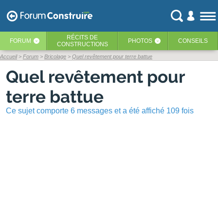
RÉCITS
DE
FORUM
PHOTOS
CONSEILS
‹
‹
CONSTRUCTIONS
Accueil
Forum
Bricolage
Quel revêtement pour terre battue
Quel revêtement pour
terre battue
Ce sujet comporte 6 messages et a été affiché 109 fois