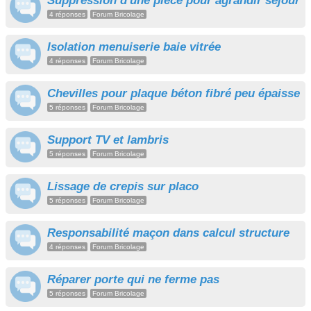
Suppression d'une pièce pour agrandir séjour
4 réponses
Forum Bricolage
Isolation menuiserie baie vitrée
4 réponses
Forum Bricolage
Chevilles pour plaque béton fibré peu épaisse
5 réponses
Forum Bricolage
Support TV et lambris
5 réponses
Forum Bricolage
Lissage de crepis sur placo
5 réponses
Forum Bricolage
Responsabilité maçon dans calcul structure
4 réponses
Forum Bricolage
Réparer porte qui ne ferme pas
5 réponses
Forum Bricolage