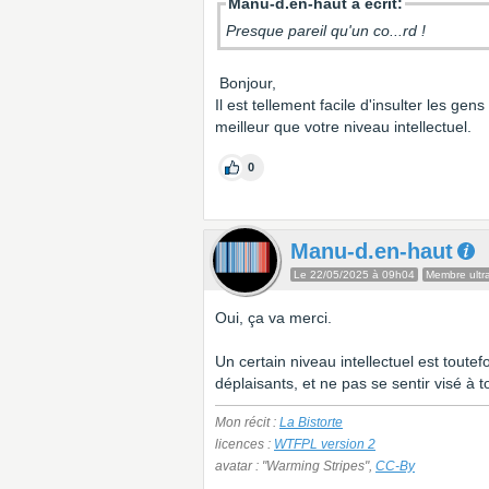
Manu-d.en-haut a écrit:
Presque pareil qu'un co...rd !
Bonjour,
Il est tellement facile d'insulter les ge
meilleur que votre niveau intellectuel.
0
Manu-d.en-haut
Le 22/05/2025 à 09h04
Membre ultra
Oui, ça va merci.
Un certain niveau intellectuel est toute
déplaisants, et ne pas se sentir visé à to
Mon récit :
La Bistorte
licences :
WTFPL version 2
avatar : "Warming Stripes",
CC-By