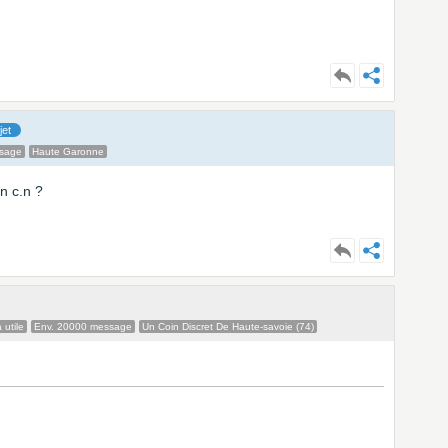
jet
ssage
Haute Garonne
un c.n ?
 utile
Env. 20000 message
Un Coin Discret De Haute-savoie (74)