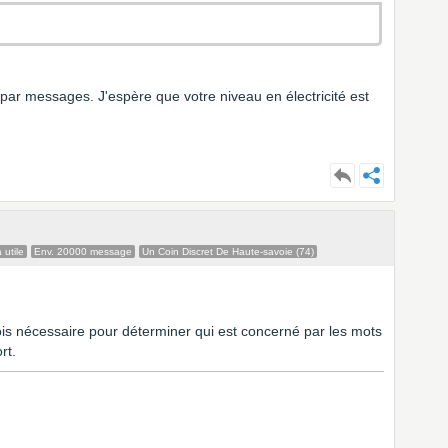
ns par messages. J'espère que votre niveau en électricité est
 utile
Env. 20000 message
Un Coin Discret De Haute-savoie (74)
fois nécessaire pour déterminer qui est concerné par les mots
rt.