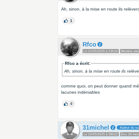
Ah, sinon, à la mise en route ils relève
1
Rfco
Le 21/05/2025 à 23h10
Membre ultra
Rfco a écrit:
Ah, sinon, à la mise en route ils relè
comme quoi, on peut donner quand mê
lacunes indéniables
0
31michel
Auteur du su
Le 22/05/2025 à 08h22
Env. 20 me