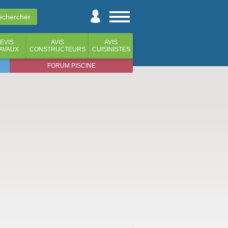
EVIS
AVIS
AVIS
AVAUX
CONSTRUCTEURS
CUISINISTES
FORUM PISCINE