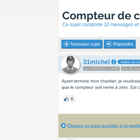
Compteur de ch
Ce sujet comporte 10 messages et a
Nouveau sujet
Répondre
31michel
Auteur du su
Le 21/05/2025 à 14h28
Env. 20 me
Ayant terminé mon chantier, je voudrai
que le compteur soit remis à zéro. Est 
0
Cliquez ici pour accéder à la meil