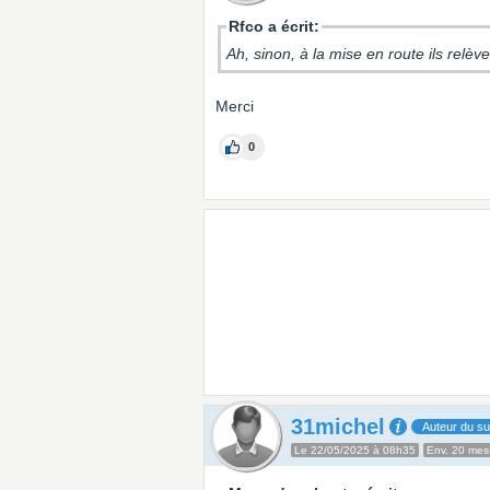
Rfco a écrit:
Ah, sinon, à la mise en route ils relè
Merci
0
31michel
Auteur du su
Le 22/05/2025 à 08h35
Env. 20 me