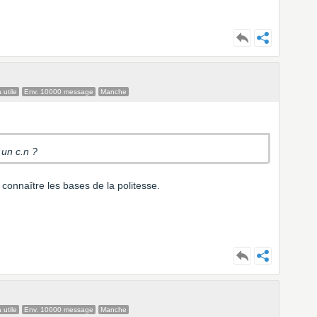
 utile
Env. 10000 message
Manche
 un c.n ?
 connaître les bases de la politesse.
 utile
Env. 10000 message
Manche