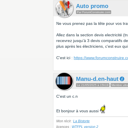
Auto promo
Par ForumConstruire.com
Ne vous prenez pas la tête pour vos tra
Allez dans la section devis electricité (
recevrez jusqu'à 3 devis comparatifs d
plus après les électriciens, c'est eux q
C'est ici :
https://www.forumconstruire.c
Manu-d.en-haut
Le 21/05/2025 à 15h19
Membre ultra
C'est un c.n
Et bonjour à vous aussi
Mon récit :
La Bistorte
licences :
WTFPL version 2