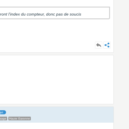
veront l'index du compteur, donc pas de soucis
jet
ssage
Haute Garonne