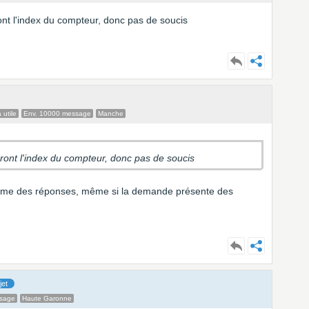
ront l'index du compteur, donc pas de soucis
 utile
Env. 10000 message
Manche
veront l'index du compteur, donc pas de soucis
me des réponses, même si la demande présente des
jet
ssage
Haute Garonne