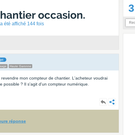
3
antier occasion.
 été affiché 144 fois
jet
ssage
Haute Garonne
s revendre mon compteur de chantier. L'acheteur voudrai
ce possible ? Il s'agit d'un compteur numérique.
leure réponse