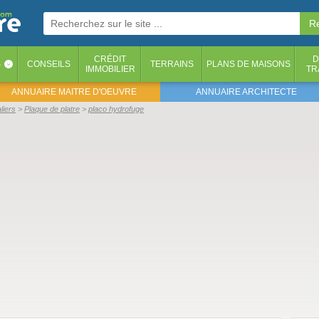
CRÉDIT
D
S
CONSEILS
TERRAINS
PLANS DE MAISONS
‹
IMMOBILIER
TR
ANNUAIRE MAITRE D'OEUVRE
ANNUAIRE ARCHITECTE
liers
Plaque de platre
placo hydrofuge