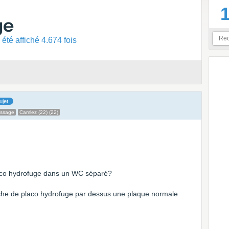
ge
été affiché 4.674 fois
ujet
essage
Camlez (22) (22)
laco hydrofuge dans un WC séparé?
uche de placo hydrofuge par dessus une plaque normale