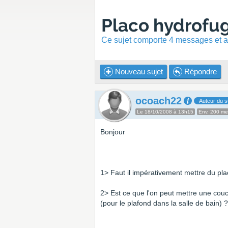
Placo hydrofu
Ce sujet comporte 4 messages et a 
Nouveau sujet
Répondre
ocoach22
Auteur du s
Le 18/10/2008 à 13h15
Env. 200 m
Bonjour
1> Faut il impérativement mettre du p
2> Est ce que l'on peut mettre une co
(pour le plafond dans la salle de bain) ?