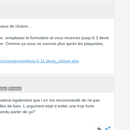
vaux de cloison...
ite, remplissez le formulaire et vous recevrez jusqu'à 3 devis
ion. Comme ça vous ne courrez plus après les plaquistes,
om/construire/devis-0-11-devis_cloison.php
ssage
Finistere
 ajouterai également que l on ma recommandé de ne pas
es de bain. L argument etait d eviter une trop forte
tendu parler de ça?