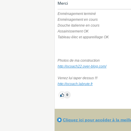
Merci
Enménagement terminé
Enménagement en cours
Douche italienne en cours
Assainissement OK
Tableau élec et appareillage OK
Photos de ma construction
http://ocoach22.over-blog.com/
Venez lui taper dessus !!!
http://ocoach.labrute.fr
0
Cliquez ici pour accéder à la meil