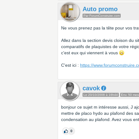
Auto promo
Par ForumConstruire.com
Ne vous prenez pas la tête pour vos tra
Allez dans la section devis cloison du s
comparatifs de plaquistes de votre rég
c'est eux qui viennent à vous
C'est ici :
https://www.forumconstruire.c
cavok
Le 20/10/2008 à 16h44
Env. 50 me
bonjour ce sujet m intéresse aussi, J
mettre de placo hydo au plafond des sall
condensation au plafond. Avez vous en
0