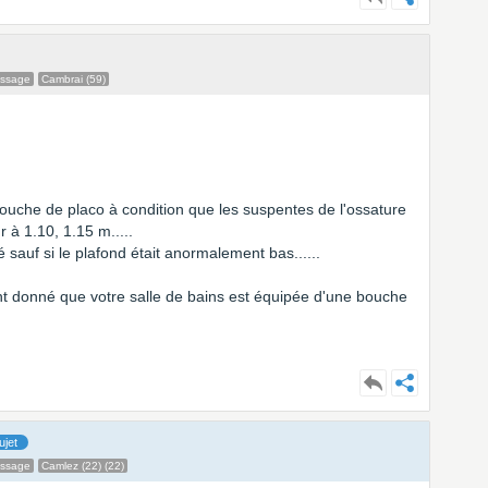
essage
Cambrai (59)
ouche de placo à condition que les suspentes de l'ossature
 à 1.10, 1.15 m.....
é sauf si le plafond était anormalement bas......
t donné que votre salle de bains est équipée d'une bouche
ujet
essage
Camlez (22) (22)