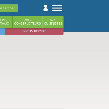
EVIS
AVIS
AVIS
AVAUX
CONSTRUCTEURS
CUISINISTES
FORUM PISCINE