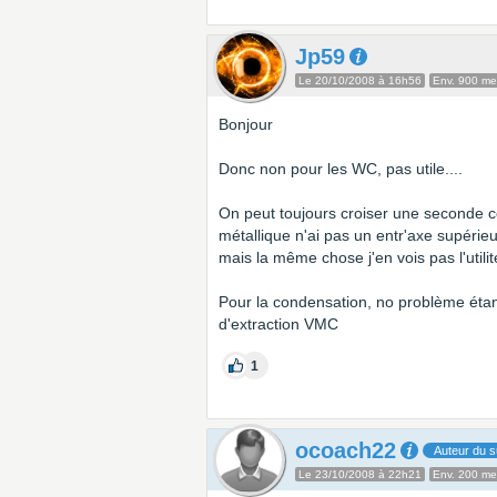
Jp59
Le 20/10/2008 à 16h56
Env. 900 m
Bonjour
Donc non pour les WC, pas utile....
On peut toujours croiser une seconde c
métallique n'ai pas un entr'axe supérieur
mais la même chose j'en vois pas l'utilit
Pour la condensation, no problème étan
d'extraction VMC
1
ocoach22
Auteur du s
Le 23/10/2008 à 22h21
Env. 200 m