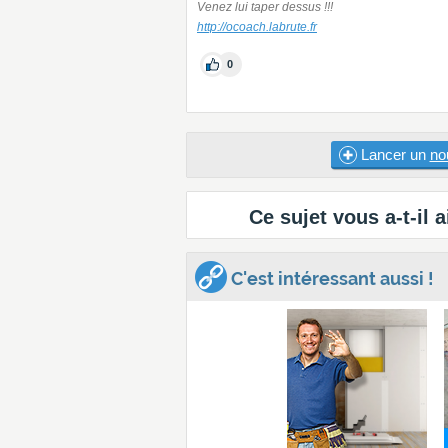
Venez lui taper dessus !!!
http://ocoach.labrute.fr
0
Lancer un
no
Ce sujet vous a-t-il a
C'est intéressant aussi !