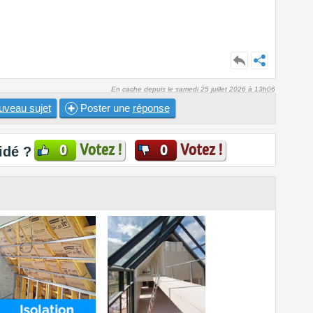
En cache depuis le samedi 25 juillet 2026 à 13h06
uveau sujet
Poster une
réponse
Votez !
Votez !
0
0
idé ?