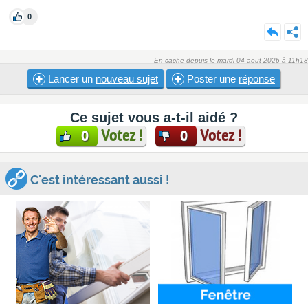
0
En cache depuis le mardi 04 aout 2026 à 11h18
Lancer un
nouveau sujet
Poster une
réponse
Ce sujet vous a-t-il aidé ?
Votez !
Votez !
0
0
C'est intéressant aussi !