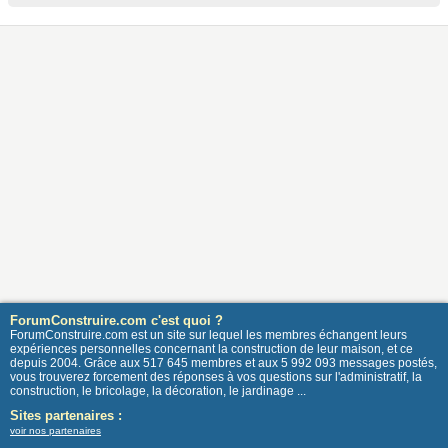
ForumConstruire.com c'est quoi ?
ForumConstruire.com est un site sur lequel les membres échangent leurs
expériences personnelles concernant la construction de leur maison, et ce
depuis 2004. Grâce aux 517 645 membres et aux 5 992 093 messages postés,
vous trouverez forcement des réponses à vos questions sur l'administratif, la
construction, le bricolage, la décoration, le jardinage ...
Sites partenaires :
voir nos partenaires