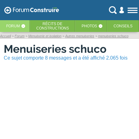
RÉCITS
DE
FORUM
PHOTOS
CONSEILS
‹
‹
CONSTRUCTIONS
Accueil
Forum
Menuiserie et isolation
Autres menuiseries
menuiseries schuco
Menuiseries schuco
Ce sujet comporte 8 messages et a été affiché 2.065 fois