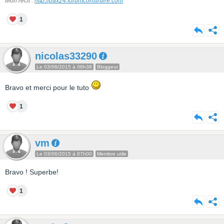
Mon récit :
http://pax24.forumconstruire.com
1
nicolas33290
Le 03/06/2015 à 06h38
Bloggeur
Bravo et merci pour le tuto
1
vm
Le 03/06/2015 à 07h00
Membre utile
Bravo ! Superbe!
1