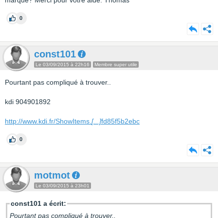
marque? Merci pour votre aide. Thomas
0
const101
Le 03/09/2015 à 22h16
Membre super utile
Pourtant pas compliqué à trouver..
kdi 904901892
http://www.kdi.fr/ShowItems.
[...]
fd85f5b2ebc
0
motmot
Le 03/09/2015 à 23h01
const101 a écrit:
Pourtant pas compliqué à trouver..