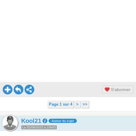
S'abonner
Page 1 sur 4
>
>>
Kool21
Auteur du sujet
Le 02/06/2015 à 23h05