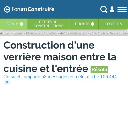
RÉCITS
DE
FORUM
PHOTOS
CONSEILS
‹
‹
CONSTRUCTIONS
Accueil
Forum
Menuiserie et isolation
Autres menuiseries
Construction d'une verrière 
Construction d'une
verrière maison entre la
cuisine et l'entrée
Résolu
Ce sujet comporte 53 messages et a été affiché 106.444
fois