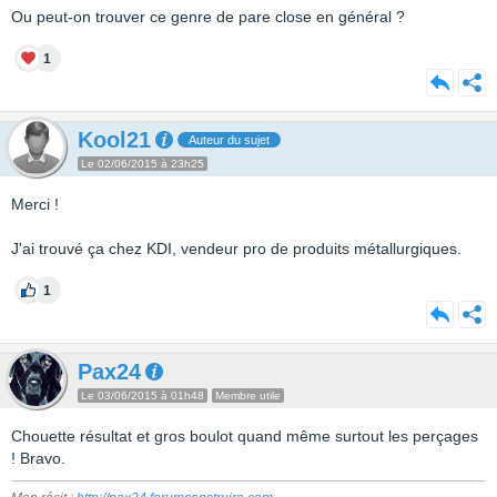
Ou peut-on trouver ce genre de pare close en général ?
1
Kool21
Auteur du sujet
Le 02/06/2015 à 23h25
Merci !
J'ai trouvé ça chez KDI, vendeur pro de produits métallurgiques.
1
Pax24
Le 03/06/2015 à 01h48
Membre utile
Chouette résultat et gros boulot quand même surtout les perçages
! Bravo.