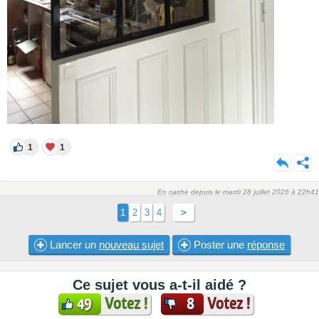
1
1
En cache depuis le mardi 28 juillet 2026 à 22h41
1
2
3
4
>
Lancer un
nouveau sujet
Poster une
réponse
Ce sujet vous a-t-il aidé ?
Votez !
Votez !
49
8