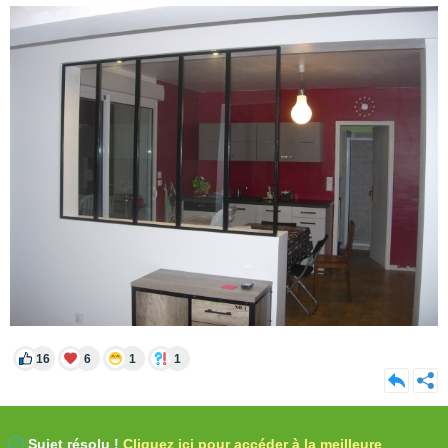
16
6
1
1
Sujet résolu !
Cliquez ici pour accéder à la meilleure